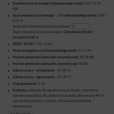
Średnie zużycie energii (chłodzenie/grzanie):
0.67 / 0.70
kW
Szacunkowy koszt energii – 1 h (chłodzenie/grzanie):
0,68
/
0,71
zł
Ile godzin dziennie planujesz używać?
Twój miesięczny koszt wyniesie:
Chłodzenie
20,50
/
Grzanie
21,42
zł
SEER / SCOP:
7.50 / 4.20
Klasa energetyczna (chłodzenie/grzanie):
A++ / A+
Poziom głośności jednostki wewnętrznej:
25-38 dB
Poziom głośności jednostki zewnętrznej:
50 dB
Zakres pracy - chłodzenie:
-15-50 °C
Zakres pracy - ogrzewanie:
-25-30 °C
Czas gwarancji:
5 lat
Funkcje:
polecany do ogrzewania, jonizator powietrza,
nawiew powietrza 3D, autooczyszczanie, sterowanie Wi-Fi,
odczyt temperatury z pilota, utrzymanie dodatniej
temperatury
Klimatyzator Cooper&Hunter Daytona 2 Silver 2,7 kW
Czytaj więcej