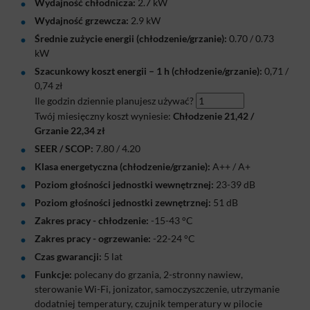
Wydajność chłodnicza:
2.7 kW
Wydajność grzewcza:
2.9 kW
Średnie zużycie energii (chłodzenie/grzanie):
0.70 / 0.73
kW
Szacunkowy koszt energii – 1 h (chłodzenie/grzanie):
0,71
/
0,74
zł
Ile godzin dziennie planujesz używać?
Twój miesięczny koszt wyniesie:
Chłodzenie
21,42
/
Grzanie
22,34
zł
SEER / SCOP:
7.80 / 4.20
Klasa energetyczna (chłodzenie/grzanie):
A++ / A+
Poziom głośności jednostki wewnętrznej:
23-39 dB
Poziom głośności jednostki zewnętrznej:
51 dB
Zakres pracy - chłodzenie:
-15-43 °C
Zakres pracy - ogrzewanie:
-22-24 °C
Czas gwarancji:
5 lat
Funkcje:
polecany do grzania, 2-stronny nawiew,
sterowanie Wi-Fi, jonizator, samoczyszczenie, utrzymanie
dodatniej temperatury, czujnik temperatury w pilocie