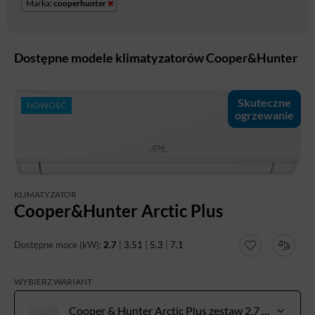
Marka:
cooperhunter
Dostępne modele klimatyzatorów Cooper&Hunter
Skuteczne
NOWOŚĆ
ogrzewanie
KLIMATYZATOR
Cooper&Hunter Arctic Plus
Dostępne moce (kW):
2.7
|
3.51
|
5.3
|
7.1
WYBIERZ WARIANT
Cooper & Hunter Arctic Plus zestaw 2,7 kW do pow. 20-30 m²