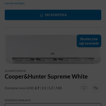
codzienne użytkowanie, a energooszczędna sprężarka
cennik montażu
inwerterowa i czynnik R32 wspierają ekonomiczną pracę
urządzenia.
DO KOSZYKA
Skuteczne
ogrzewanie
KLIMATYZATOR
Cooper&Hunter Supreme White
Dostępne moce (kW):
2.7
|
3.5
|
5.3
|
7.03
WYBIERZ WARIANT