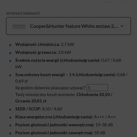
WYBIERZ WARIANT
Cooper&Hunter Nature White zestaw 2,7 kW do pow. 20-30 m²
Wydajność chłodnicza:
2.7 kW
Wydajność grzewcza:
3.0 kW
Średnie zużycie energii (chłodzenie/grzanie):
0.67 / 0.68
kW
Szacunkowy koszt energii – 1 h (chłodzenie/grzanie):
0,68
/
0,69
zł
Ile godzin dziennie planujesz używać?
Twój miesięczny koszt wyniesie:
Chłodzenie
20,50
/
Grzanie
20,81
zł
SEER / SCOP:
8.50 / 4.60
Klasa energetyczna (chłodzenie/grzanie):
A+++ / A++
Poziom głośności jednostki wewnętrznej:
19-38 dB
Poziom głośności jednostki zewnętrznej:
50 dB