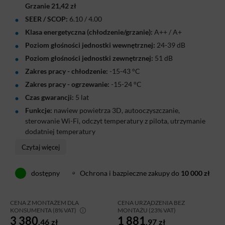
Grzanie
21,42
zł
SEER / SCOP:
6.10 / 4.00
Klasa energetyczna (chłodzenie/grzanie):
A++ / A+
Poziom głośności jednostki wewnętrznej:
24-39 dB
Poziom głośności jednostki zewnętrznej:
51 dB
Zakres pracy - chłodzenie:
-15-43 °C
Zakres pracy - ogrzewanie:
-15-24 °C
Czas gwarancji:
5 lat
Funkcje:
nawiew powietrza 3D, autooczyszczanie,
sterowanie Wi-Fi, odczyt temperatury z pilota, utrzymanie
dodatniej temperatury
Klimatyzator Cooper&Hunter Veyron 2,6 kW to
Czytaj więcej
kompaktowe rozwiązanie do sypialni, pokoju
dziecięcego, gabinetu lub niewielkiego mieszkania.
dostępny
Ochrona i bazpieczne zakupy do
10 000 zł
Model zapewnia wydajne chłodzenie oraz ogrzewanie do
-15°C, dzięki czemu może wspierać komfort termiczny
CENA Z MONTAŻEM DLA
CENA URZĄDZENIA BEZ
przez cały rok. Wbudowane Wi-Fi, funkcja I FEEL oraz
KONSUMENTA (8% VAT)
MONTAŻU (23% VAT)
3 380
1 881
automatyczne żaluzje pionowe i poziome ułatwiają
,46
zł
,97
zł