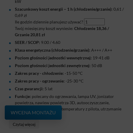
kW
Szacunkowy koszt energii – 1 h (chłodzenie/grzanie):
0,61
/
0,69
zł
Ile godzin dziennie planujesz używać?
Twój miesięczny koszt wyniesie:
Chłodzenie
18,36
/
Grzanie
20,81
zł
SEER / SCOP:
9.00 / 4.60
Klasa energetyczna (chłodzenie/grzanie):
A+++ / A++
Poziom głośności jednostki wewnętrznej:
19-41 dB
Poziom głośności jednostki zewnętrznej:
50 dB
Zakres pracy - chłodzenie:
-15-50 °C
Zakres pracy - ogrzewanie:
-25-30 °C
Czas gwarancji:
5 lat
Funkcje:
polecany do ogrzewania, lampa UV, jonizator
powietrza, nawiew powietrza 3D, autooczyszczanie,
sterowanie Wi-Fi, odczyt temperatury z pilota, utrzymanie
WYCENA MONTAŻU
dodatniej temperatury
Klimatyzator Cooper&Hunter Supreme Continental 2
Czytaj więcej
White 2,7 kW to energooszczędne rozwiązanie do