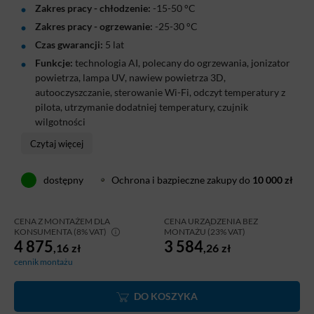
Zakres pracy - chłodzenie:
-15-50 °C
Zakres pracy - ogrzewanie:
-25-30 °C
Czas gwarancji:
5 lat
Funkcje:
technologia AI, polecany do ogrzewania, jonizator
powietrza, lampa UV, nawiew powietrza 3D,
autooczyszczanie, sterowanie Wi-Fi, odczyt temperatury z
pilota, utrzymanie dodatniej temperatury, czujnik
wilgotności
Klimatyzator Cooper&Hunter Nature White 2,7 kW to
Czytaj więcej
energooszczędne rozwiązanie do sypialni, gabinetu lub
niewielkiego salonu. Dzięki klasie energetycznej A+++ w
dostępny
Ochrona i bazpieczne zakupy do
10 000 zł
chłodzeniu oraz cichej pracy od 19 dB zapewnia wysoki
komfort użytkowania zarówno w dzień, jak i w nocy.
CENA Z MONTAŻEM DLA
CENA URZĄDZENIA BEZ
Model wyposażono w technologię AI, lampy UV,
KONSUMENTA (8% VAT)
MONTAŻU (23% VAT)
4 875
3 584
jonizator powietrza oraz sterowanie WiFi, co przekłada
,16
zł
,26
zł
się na wygodną obsługę i czystsze powietrze w
cennik montażu
pomieszczeniu.
DO KOSZYKA