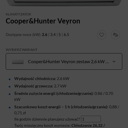
KLIMATYZATOR
Cooper&Hunter Veyron
Dostępne moce (kW):
2.6
|
3.4
|
5
|
6.5
WYBIERZ WARIANT
Cooper&Hunter Veyron zestaw 2,6 kW do pow. 20-30 m²
Wydajność chłodnicza:
2.6 kW
Wydajność grzewcza:
2.7 kW
Średnie zużycie energii (chłodzenie/grzanie):
0.86 / 0.70
kW
Szacunkowy koszt energii – 1 h (chłodzenie/grzanie):
0,88
/
0,71
zł
Ile godzin dziennie planujesz używać?
Twój miesięczny koszt wyniesie:
Chłodzenie
26,32
/