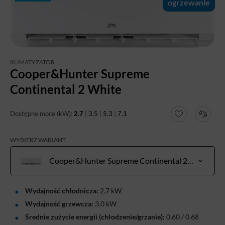
ogrzewanie
KLIMATYZATOR
Cooper&Hunter Supreme
Continental 2 White
Dostępne moce (kW):
2.7
|
3.5
|
5.3
|
7.1
WYBIERZ WARIANT
Cooper&Hunter Supreme Continental 2 White zestaw 2,7 kW do pow. 20-30 m²
Wydajność chłodnicza:
2.7 kW
Wydajność grzewcza:
3.0 kW
Średnie zużycie energii (chłodzenie/grzanie):
0.60 / 0.68