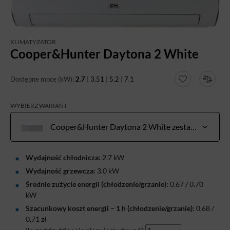
KLIMATYZATOR
Cooper&Hunter Daytona 2 White
Dostępne moce (kW):
2.7
|
3.51
|
5.2
|
7.1
WYBIERZ WARIANT
Cooper&Hunter Daytona 2 White zestaw 2,7 kW do pow. 20-30 m²
Wydajność chłodnicza:
2.7 kW
Wydajność grzewcza:
3.0 kW
Średnie zużycie energii (chłodzenie/grzanie):
0.67 / 0.70
kW
Szacunkowy koszt energii – 1 h (chłodzenie/grzanie):
0,68
/
0,71
zł