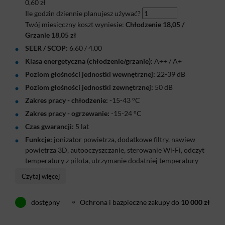
0,60
zł
Ile godzin dziennie planujesz używać?
Twój miesięczny koszt wyniesie:
Chłodzenie
18,05
/
Grzanie
18,05
zł
SEER / SCOP:
6.60 / 4.00
Klasa energetyczna (chłodzenie/grzanie):
A++ / A+
Poziom głośności jednostki wewnętrznej:
22-39 dB
Poziom głośności jednostki zewnętrznej:
50 dB
Zakres pracy - chłodzenie:
-15-43 °C
Zakres pracy - ogrzewanie:
-15-24 °C
Czas gwarancji:
5 lat
Funkcje:
jonizator powietrza, dodatkowe filtry, nawiew
powietrza 3D, autooczyszczanie, sterowanie Wi-Fi, odczyt
temperatury z pilota, utrzymanie dodatniej temperatury
Klimatyzator Cooper&Hunter Vital Plus 2,2 kW to
Czytaj więcej
kompaktowe rozwiązanie do sypialni, małych pokoi i
gabinetów. Urządzenie oferuje energooszczędne
dostępny
Ochrona i bazpieczne zakupy do
10 000 zł
chłodzenie w klasie A++ oraz wydajne ogrzewanie A+,
zapewniając komfort przez cały rok. Dzięki cichej pracy