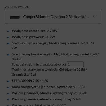
WYBIERZ WARIANT
Cooper&Hunter Daytona 2 Black zestaw 2,7 kW do pow. 20-30 m²
Wydajność chłodnicza:
2.7 kW
Wydajność grzewcza:
3.0 kW
Średnie zużycie energii (chłodzenie/grzanie):
0.67 / 0.70
kW
Szacunkowy koszt energii – 1 h (chłodzenie/grzanie):
0,68
/
0,71
zł
Ile godzin dziennie planujesz używać?
Twój miesięczny koszt wyniesie:
Chłodzenie
20,50
/
Grzanie
21,42
zł
SEER / SCOP:
7.50 / 4.20
Klasa energetyczna (chłodzenie/grzanie):
A++ / A+
Poziom głośności jednostki wewnętrznej:
25-38 dB
Poziom głośności jednostki zewnętrznej:
50 dB
Zakres pracy - chłodzenie:
-15-50 °C