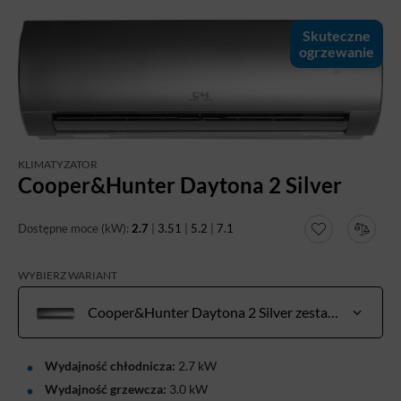
Skuteczne
ogrzewanie
KLIMATYZATOR
Cooper&Hunter Daytona 2 Silver
Dostępne moce (kW):
2.7
|
3.51
|
5.2
|
7.1
WYBIERZ WARIANT
Cooper&Hunter Daytona 2 Silver zestaw 2,7 kW do pow. 20-30 m²
Wydajność chłodnicza:
2.7 kW
Wydajność grzewcza:
3.0 kW