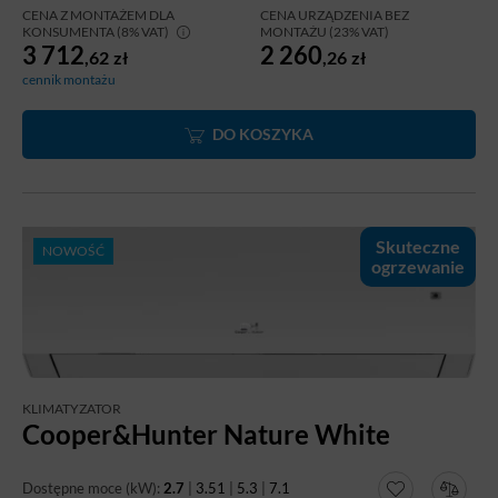
CENA Z MONTAŻEM DLA
CENA URZĄDZENIA BEZ
od 22 dB(A), funkcji Wi-Fi i jonizatorowi powietrza
KONSUMENTA (8% VAT)
MONTAŻU (23% VAT)
3 712
2 260
model sprawdzi się w codziennym użytkowaniu w
,62
zł
,26
zł
mieszkaniach i domach.
cennik montażu
DO KOSZYKA
Skuteczne
NOWOŚĆ
ogrzewanie
KLIMATYZATOR
Cooper&Hunter Nature White
Dostępne moce (kW):
2.7
|
3.51
|
5.3
|
7.1