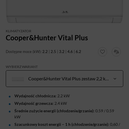
KLIMATYZATOR
Cooper&Hunter Vital Plus
Dostępne moce (kW):
2.2
|
2.5
|
3.2
|
4.6
|
6.2
WYBIERZ WARIANT
Cooper&Hunter Vital Plus zestaw 2,2 kW do pow. 10-20 m²
Wydajność chłodnicza:
2.2 kW
Wydajność grzewcza:
2.4 kW
Średnie zużycie energii (chłodzenie/grzanie):
0.59 / 0.59
kW
Szacunkowy koszt energii – 1 h (chłodzenie/grzanie):
0,60
/