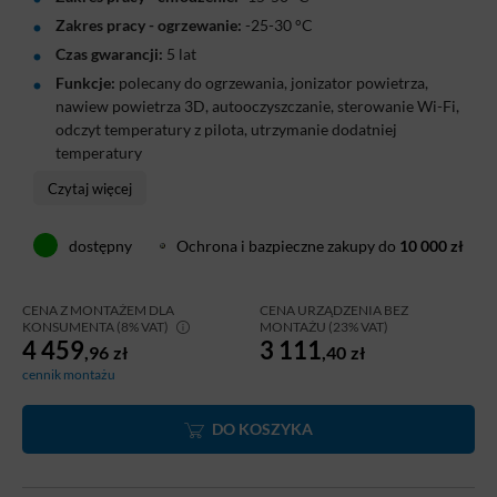
Zakres pracy - ogrzewanie:
-25-30 °C
Czas gwarancji:
5 lat
Funkcje:
polecany do ogrzewania, jonizator powietrza,
nawiew powietrza 3D, autooczyszczanie, sterowanie Wi-Fi,
odczyt temperatury z pilota, utrzymanie dodatniej
temperatury
Klimatyzator Cooper&Hunter Daytona 2 Black 2,7 kW
Czytaj więcej
to nowoczesny model o eleganckim czarnym
wykończeniu, idealny do sypialni, gabinetów i małych
dostępny
Ochrona i bazpieczne zakupy do
10 000 zł
mieszkań. Dzięki cichej pracy oraz technologii
inwerterowej urządzenie zapewnia wysoki komfort
CENA Z MONTAŻEM DLA
CENA URZĄDZENIA BEZ
użytkowania przez cały rok. Model oferuje wydajne
KONSUMENTA (8% VAT)
MONTAŻU (23% VAT)
4 459
3 111
chłodzenie i ogrzewanie do -25°C, a zastosowanie
,96
zł
,40
zł
czynnika R32 wspiera energooszczędną pracę.
cennik montażu
Wbudowane WiFi oraz jonizator powietrza podnoszą
funkcjonalność urządzenia.
DO KOSZYKA