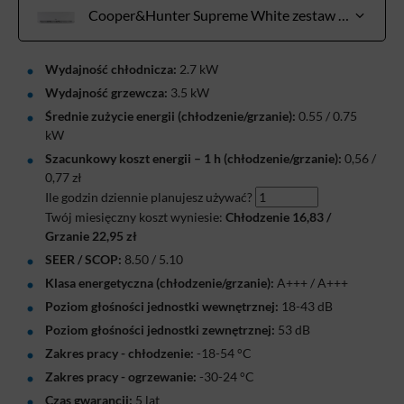
Cooper&Hunter Supreme White zestaw 2,7 kW do pow. 20-30 m²
Wydajność chłodnicza:
2.7 kW
Wydajność grzewcza:
3.5 kW
Średnie zużycie energii (chłodzenie/grzanie):
0.55 / 0.75
kW
Szacunkowy koszt energii – 1 h (chłodzenie/grzanie):
0,56
/
0,77
zł
Ile godzin dziennie planujesz używać?
Twój miesięczny koszt wyniesie:
Chłodzenie
16,83
/
Grzanie
22,95
zł
SEER / SCOP:
8.50 / 5.10
Klasa energetyczna (chłodzenie/grzanie):
A+++ / A+++
Poziom głośności jednostki wewnętrznej:
18-43 dB
Poziom głośności jednostki zewnętrznej:
53 dB
Zakres pracy - chłodzenie:
-18-54 °C
Zakres pracy - ogrzewanie:
-30-24 °C
Czas gwarancji:
5 lat