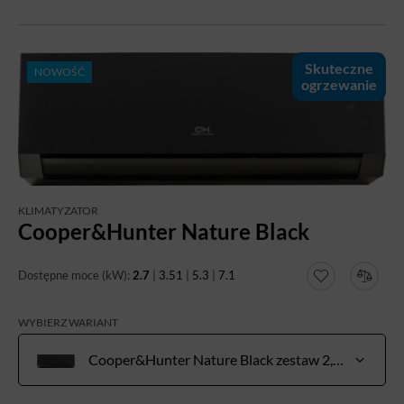
Skuteczne
NOWOŚĆ
ogrzewanie
KLIMATYZATOR
Cooper&Hunter Nature Black
Dostępne moce (kW):
2.7
|
3.51
|
5.3
|
7.1
WYBIERZ WARIANT
Cooper&Hunter Nature Black zestaw 2,7 kW do pow. 20-30 m²