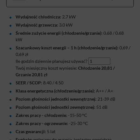
Wydajność chłodnicza:
2.7 kW
Wydajność grzewcza:
3.0 kW
Średnie zużycie energii (chłodzenie/grzanie):
0.68 / 0.68
kW
Szacunkowy koszt energii – 1 h (chłodzenie/grzanie):
0,69
/
0,69
zł
Ile godzin dziennie planujesz używać?
Twój miesięczny koszt wyniesie:
Chłodzenie
20,81
/
Grzanie
20,81
zł
SEER / SCOP:
8.40 / 4.50
Klasa energetyczna (chłodzenie/grzanie):
A++ / A+
Poziom głośności jednostki wewnętrznej:
21-39 dB
Poziom głośności jednostki zewnętrznej:
51 dB
Zakres pracy - chłodzenie:
-15-50 °C
Zakres pracy - ogrzewanie:
-25-30 °C
Czas gwarancji:
5 lat
Funkcje:
polecany do grzania, jonizator powietrza,