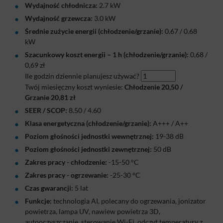
Wydajność chłodnicza:
2.7 kW
Wydajność grzewcza:
3.0 kW
Średnie zużycie energii (chłodzenie/grzanie):
0.67 / 0.68
kW
Szacunkowy koszt energii – 1 h (chłodzenie/grzanie):
0,68
/
0,69
zł
Ile godzin dziennie planujesz używać?
Twój miesięczny koszt wyniesie:
Chłodzenie
20,50
/
Grzanie
20,81
zł
SEER / SCOP:
8.50 / 4.60
Klasa energetyczna (chłodzenie/grzanie):
A+++ / A++
Poziom głośności jednostki wewnętrznej:
19-38 dB
Poziom głośności jednostki zewnętrznej:
50 dB
Zakres pracy - chłodzenie:
-15-50 °C
Zakres pracy - ogrzewanie:
-25-30 °C
Czas gwarancji:
5 lat
Funkcje:
technologia AI, polecany do ogrzewania, jonizator
powietrza, lampa UV, nawiew powietrza 3D,
autooczyszczanie, sterowanie Wi-Fi, odczyt temperatury z