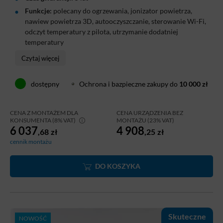
Funkcje:
polecany do ogrzewania, jonizator powietrza,
nawiew powietrza 3D, autooczyszczanie, sterowanie Wi-Fi,
odczyt temperatury z pilota, utrzymanie dodatniej
temperatury
Klimatyzator Cooper&Hunter Supreme 2,7 kW to
Czytaj więcej
energooszczędny model premium przeznaczony do
sypialni, mieszkań oraz gabinetów. Oferuje klasę
dostępny
Ochrona i bazpieczne zakupy do
10 000 zł
energetyczną A+++, bardzo cichą pracę od 18 dB(A) oraz
wydajne ogrzewanie przy temperaturach zewnętrznych
CENA Z MONTAŻEM DLA
CENA URZĄDZENIA BEZ
do -30°C. W standardzie wyposażony jest w Wi-Fi,
KONSUMENTA (8% VAT)
MONTAŻU (23% VAT)
6 037
4 908
jonizator powietrza i technologię I-Action wspierającą
,68
zł
,25
zł
oszczędną eksploatację.
cennik montażu
DO KOSZYKA
Skuteczne
NOWOŚĆ