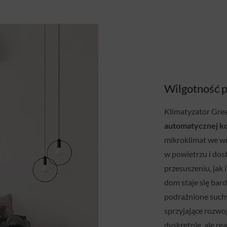
Wilgotność p
Klimatyzator Gree
automatycznej ko
mikroklimat we wn
w powietrzu i dos
przesuszeniu, jak
dom staje się bar
podrażnione suchy
sprzyjające rozwoj
dyskretnie, ale r