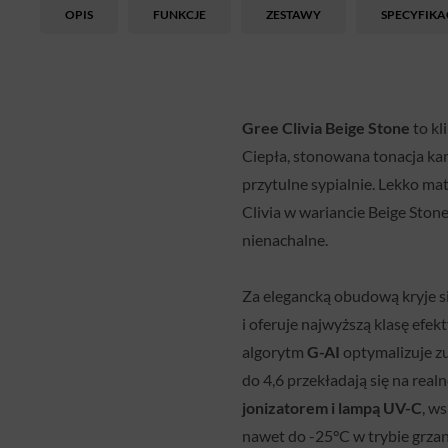
OPIS
FUNKCJE
ZESTAWY
SPECYFIKA
Gree Clivia Beige Stone
to kl
Ciepła, stonowana tonacja kam
przytulne sypialnie. Lekko ma
Clivia w wariancie Beige Stone
nienachalne.
Za elegancką obudową kryje si
i oferuje najwyższą klasę efe
algorytm
G-AI
optymalizuje zu
do 4,6 przekładają się na real
jonizatorem i lampą UV-C
, w
nawet do -25°C w trybie grzan