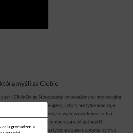
 która myśli za Ciebie
e
z serii Clivia Beige Stone został wyposażony w innowacyjną
– algorytm sztucznej inteligencji, który nie tylko analizuje
czeniu, ale również uczy się nawyków użytkownika. Na
nego rytmu dnia, zmian temperatury, wilgotności i
w celu gromadzenia
ytkowania, system automatycznie dobiera optymalny tryb
prywatności
.