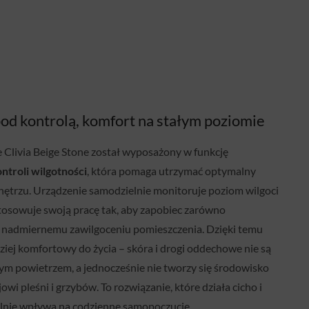
od kontrolą, komfort na stałym poziomie
 Clivia Beige Stone został wyposażony w funkcję
ntroli wilgotności
, która pomaga utrzymać optymalny
ętrzu. Urządzenie samodzielnie monitoruje poziom wilgoci
tosowuje swoją pracę tak, aby zapobiec zarówno
 i nadmiernemu zawilgoceniu pomieszczenia. Dzięki temu
dziej komfortowy do życia – skóra i drogi oddechowe nie są
m powietrzem, a jednocześnie nie tworzy się środowisko
owi pleśni i grzybów. To rozwiązanie, które działa cicho i
ealnie wpływa na codzienne samopoczucie.