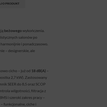
AJ O PRODUKT
cją
beżowego
wykończenia.
alistycznych salonów po
a harmonijnie i ponadczasowo.
ie – designerskie, ale
kowo cicho – już od
18 dB(A)
–
dnostka 2,7 kW). Zastosowany
ynnik SEER do 8,5 oraz SCOP
rola wilgotności, filtracja z
BMS i szeroki zakres pracy –
 funkcjonalne, ciche i