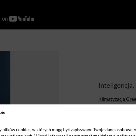
Inteligencja,
Klimatyzacja Gre
technologię G-AI
bie
warunki w pomiesz
podstawie codzien
y plików cookies, w których mogą być zapisywane Twoje dane osobowe, 
intensywności uż
i marketingowych. Więcej informacji na ten temat znajdziesz w
polityce 