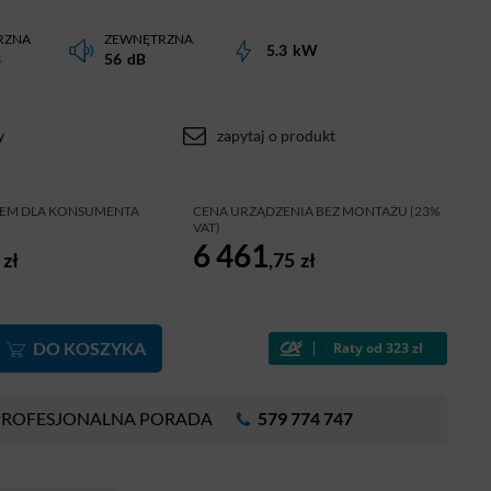
RZNA
ZEWNĘTRZNA
5.3
kW
B
56
dB
y
zapytaj o produkt
ŻEM DLA KONSUMENTA
CENA URZĄDZENIA BEZ MONTAŻU (23%
VAT)
6 461
zł
,75
zł
DO KOSZYKA
PROFESJONALNA PORADA
579 774 747