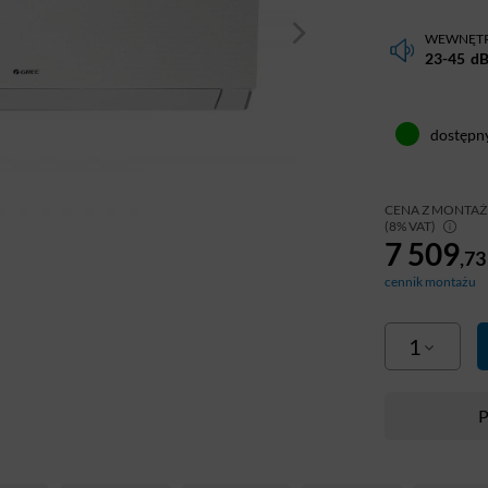
WEWNĘT
23-45
d
dostępn
CENA Z MONTA
(8% VAT)
7 509
,73
cennik montażu
1