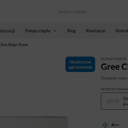
atyzacji
Pompy ciepła
Blog
Realizacje
Konta
livia Beige Stone
KLIMATYZATOR
Skuteczne
Gree C
ogrzewanie
Dostępne moce 
WYBIERZ WARI
Gr
6 
A++