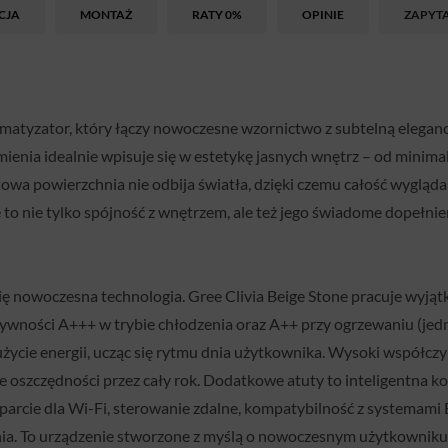
CJA
MONTAŻ
RATY 0%
OPINIE
ZAPYT
imatyzator, który łączy nowoczesne wzornictwo z subtelną elegan
ienia idealnie wpisuje się w estetykę jasnych wnętrz – od minim
towa powierzchnia nie odbija światła, dzięki czemu całość wygląd
 to nie tylko spójność z wnętrzem, ale też jego świadome dopełnien
ę nowoczesna technologia. Gree Clivia Beige Stone pracuje wyjąt
ktywności A+++ w trybie chłodzenia oraz A++ przy ogrzewaniu (je
życie energii, ucząc się rytmu dnia użytkownika. Wysoki współcz
ne oszczędności przez cały rok. Dodatkowe atuty to inteligentna kont
sparcie dla Wi-Fi, sterowanie zdalne, kompatybilność z systemami 
ia. To urządzenie stworzone z myślą o nowoczesnym użytkowniku –