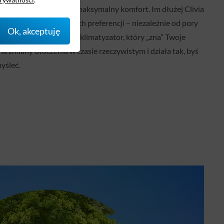
c oszczędność energii i maksymalny komfort. Im dłużej Clivia
 dopasowuje się do Twoich preferencji – niezależnie od pory
Ok, akceptuję
. Dzięki temu zyskujesz klimatyzator, który „zna” Twoje
na zmiany otoczenia w czasie rzeczywistym i działa tak, byś
yśleć.