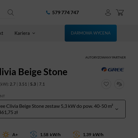
579 774 747
kt
Kariera
DARMOWA WYCENA
AUTORYZOWANY PARTNER
livia Beige Stone
(kW):
2.7
|
3.51
|
5.3
|
7.1
ANT
ee Clivia Beige Stone zestaw 5,3 kW do pow. 40-50 m²
461,75 zł
A+
1.58
kW/h
1.39
kW/h