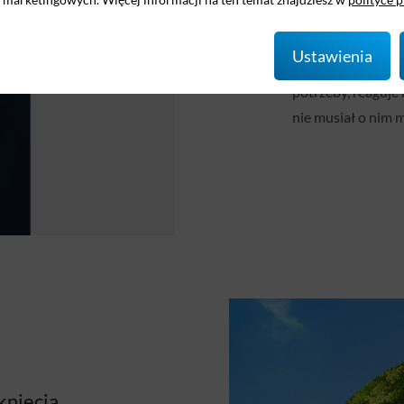
pracy, zapewniają
działa, tym lepiej
Ustawienia
roku czy pory dnia
potrzeby, reaguje 
nie musiał o nim m
knięcia