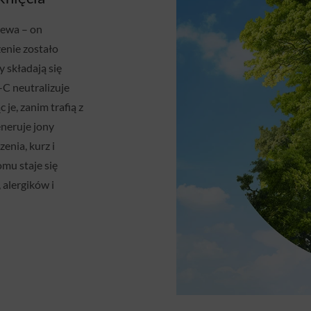
zewa – on
enie zostało
 składają się
C neutralizuje
 je, zanim trafią z
eneruje jony
enia, kurz i
omu staje się
 alergików i