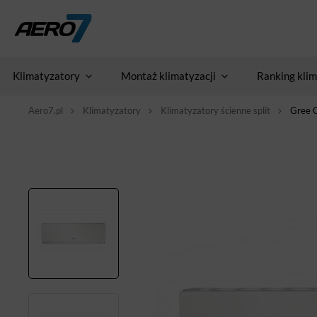
Klimatyzatory
Montaż klimatyzacji
Ranking klim
Aero7.pl
Klimatyzatory
Klimatyzatory ścienne split
Gree C