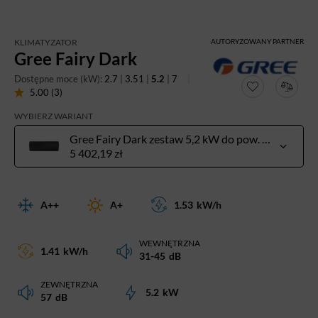
KLIMATYZATOR
AUTORYZOWANY PARTNER
Gree Fairy Dark
Dostępne moce (kW):
2.7
|
3.51
|
5.2
|
7
5.00 (3)
WYBIERZ WARIANT
Gree Fairy Dark zestaw 5,2 kW do pow. 40-60 m²
5 402,19 zł
A++
A+
1.53
kW/h
WEWNĘTRZNA
1.41
kW/h
31-45
dB
ZEWNĘTRZNA
5.2
kW
57
dB