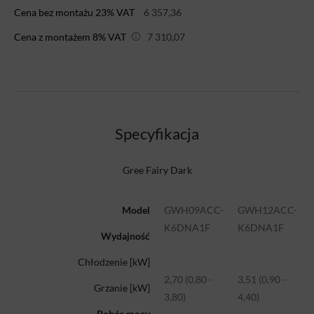
Cena bez montażu 23% VAT
6 357,36
Cena z montażem 8% VAT
7 310,07
Specyfikacja
Gree Fairy Dark
Model
GWH09ACC-
GWH12ACC-
K6DNA1F
K6DNA1F
Wydajność
Chłodzenie [kW]
2,70 (0,80 -
3,51 (0,90 -
Grzanie [kW]
3,80)
4,40)
Pobór mocy