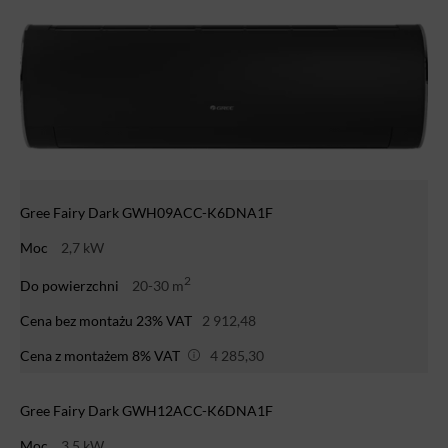
Gree Fairy Dark GWH09ACC-K6DNA1F
Moc
2,7 kW
2
Do powierzchni
20-30 m
Cena bez montażu 23% VAT
2 912,48
Cena z montażem 8% VAT
4 285,30
Gree Fairy Dark GWH12ACC-K6DNA1F
Moc
3,5 kW