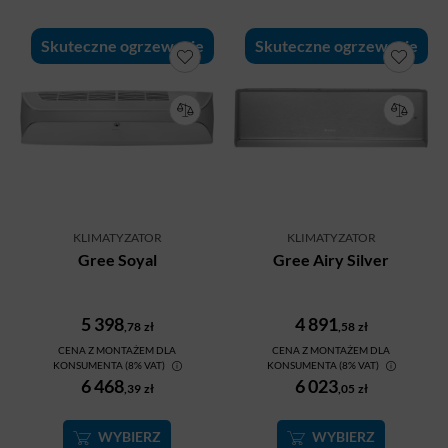
Skuteczne ogrzewanie
Skuteczne ogrzewanie
KLIMATYZATOR
KLIMATYZATOR
Gree Soyal
Gree Airy Silver
5 398
4 891
,78
zł
,58
zł
CENA Z MONTAŻEM DLA
CENA Z MONTAŻEM DLA
KONSUMENTA (8% VAT)
KONSUMENTA (8% VAT)
6 468
6 023
,39
zł
,05
zł
WYBIERZ
WYBIERZ