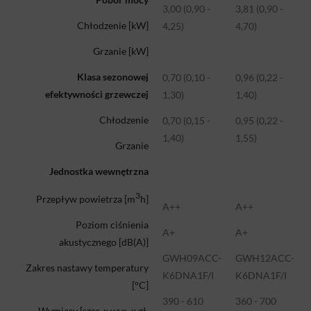
3,00 (0,90 -
3,81 (0,90 -
Chłodzenie [kW]
4,25)
4,70)
Grzanie [kW]
Klasa sezonowej
0,70 (0,10 -
0,96 (0,22 -
efektywności grzewczej
1,30)
1,40)
Chłodzenie
0,70 (0,15 -
0,95 (0,22 -
1,40)
1,55)
Grzanie
Jednostka wewnętrzna
3
Przepływ powietrza [m
h]
A++
A++
Poziom ciśnienia
A+
A+
akustycznego [dB(A)]
GWH09ACC-
GWH12ACC-
Zakres nastawy temperatury
K6DNA1F/I
K6DNA1F/I
[°C]
390 - 610
360 - 700
Wymiary [szer. x wys. x gł.