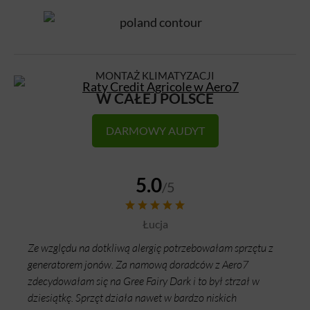
MONTAŻ KLIMATYZACJI
W CAŁEJ POLSCE
DARMOWY AUDYT
Opinie o produkcie
5.0
/5
Łucja
Ze względu na dotkliwą alergię potrzebowałam sprzętu z
generatorem jonów. Za namową doradców z Aero7
zdecydowałam się na Gree Fairy Dark i to był strzał w
dziesiątkę. Sprzęt działa nawet w bardzo niskich