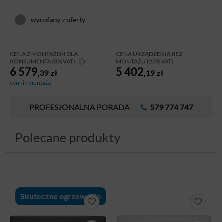
wycofany z oferty
CENA Z MONTAŻEM DLA
CENA URZĄDZENIA BEZ
KONSUMENTA (8% VAT)
MONTAŻU (23% VAT)
6 579
5 402
,39
zł
,19
zł
cennik montażu
PROFESJONALNA PORADA
579 774 747
Polecane produkty
Skuteczne ogrzewanie