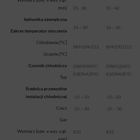
mm]
25 - 38
25 - 42
Jednostka zewnętrzna
16 ~ 30
16 ~ 30
Zakres temperatur otoczenia
Chłodzenie [°C]
889/294/212
894/291/211
Grzanie [°C]
Czynnik chłodniczy
GWH09AFC-
GWH12AFC-
K6DNA2F/O
K6DNA2F/O
Typ
Średnica przewodów
instalacji chłodniczej
-15 ~ 50
-15 ~50
Ciecz
-25 ~ 30
-25 ~ 30
Gaz
Wymiary [szer. x wys. x gł.
R32
R32
mm]