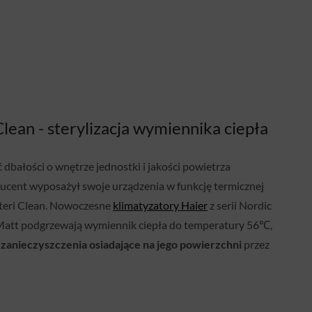
Clean - sterylizacja wymiennika ciepła
dbałości o wnętrze jednostki i jakości powietrza
cent wyposażył swoje urządzenia w funkcję termicznej
 Steri Clean. Nowoczesne
klimatyzatory Haier
z serii Nordic
 Matt podgrzewają wymiennik ciepła do temperatury 56℃,
zanieczyszczenia osiadające na jego powierzchni
przez