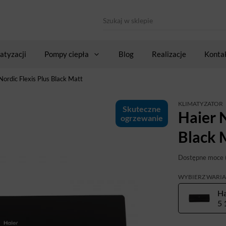
atyzacji
Pompy ciepła
Blog
Realizacje
Konta
Nordic Flexis Plus Black Matt
KLIMATYZATOR
Skuteczne
Haier N
ogrzewanie
Black 
Dostępne moce 
WYBIERZ WARI
5 