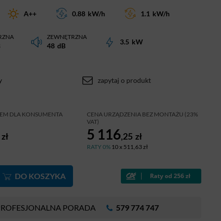
A++
0.88
kW/h
1.1
kW/h
RZNA
ZEWNĘTRZNA
3.5
kW
B
48
dB
y
zapytaj o produkt
ŻEM DLA KONSUMENTA
CENA URZĄDZENIA BEZ MONTAŻU (23%
VAT)
5 116
zł
,25
zł
RATY 0%
10 x 511,63 zł
DO KOSZYKA
PROFESJONALNA PORADA
579 774 747