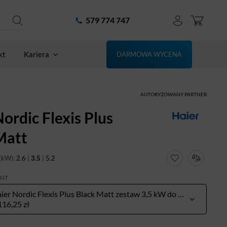
579 774 747
kt
Kariera
DARMOWA WYCENA
AUTORYZOWANY PARTNER
ordic Flexis Plus
Matt
(kW):
2.6
|
3.5
|
5.2
ANT
Haier Nordic Flexis Plus Black Matt zestaw 3,5 kW do pow. 30-40 m²
116,25 zł