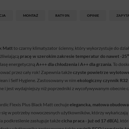
CJA
MONTAŻ
RATY 0%
OPINIE
ZAPYT
ck Matt
to czarny klimatyzator ścienny, który wykorzystuje do dz
żliwiającą
pracę w szerokim zakresie temperatur do nawet -2
lasę energetyczną
A+++ dla chłodzenia i A++ dla grzania
. To dos
sować przez cały rok! Zapewnia także
czyste powietrze wylotow
Clean i Self Hygiene. Zastosowany w nim
ekologiczny czynnik R32
e i jest wydajniejszy niż poprzedniki z wycofywywanym obecnie 
rdic Flexis Plus Black Matt cechuje
elegancka, matowa obudowa
e się w potrzeby nowoczesnych użytkowników, którzy wykańczaj
Na podkreślenie zasługuje także
cicha praca - już od 17 dB(A)
, któ
komfortu użytkownika zastosowano także
czujnik ECO i regulację ża