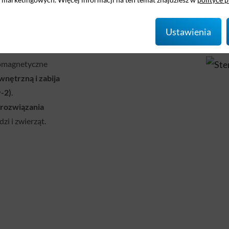
cienny
nie tylko
Ustawienia
enie pozwala
 Zastosowana w
romagnetyczne
nętrzną i zabija
-2)
.
 rozwiązania
zi i zwierząt.