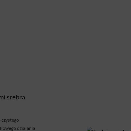
mi srebra
 czystego
dłowego działania