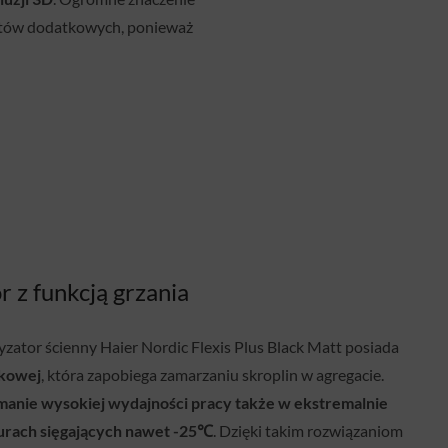
osztów dodatkowych, ponieważ
r z funkcją grzania
zator ścienny Haier Nordic Flexis Plus Black Matt posiada
ekowej
, która zapobiega zamarzaniu skroplin w agregacie.
manie wysokiej wydajności pracy także w ekstremalnie
urach sięgających nawet -25℃
. Dzięki takim rozwiązaniom