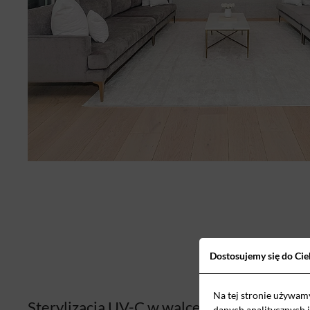
Dostosujemy się do Cie
Na tej stronie używam
Sterylizacja UV-C w walce z wirusami
danych analitycznych 