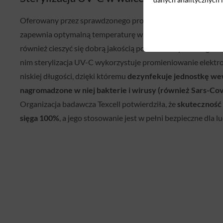
Oferowany przez sprawdzonego producenta
klimatyzator ś
zapewnia optymalną temperaturę w pomieszczeniu. Urządz
również cieszyć się dobrą jakością powietrza wylotowego.
nim sterylizacja UV-C wykorzystuje promieniowanie elekt
niskiej długości, dzięki któremu
dezynfekuje jednostkę wew
nagromadzone w niej bakterie i wirusy (również Sars-Cov
Organizacja badawcza Texcell potwierdziła, że
skuteczność
sięga 100%
, a jego stosowanie jest w pełni bezpieczne dla lud