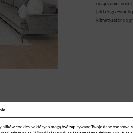
urządzenie może b
jak i dogrzewania
klimatyzator do g
bie
y plików cookies, w których mogą być zapisywane Twoje dane osobowe, 
i marketingowych. Więcej informacji na ten temat znajdziesz w
polityce 