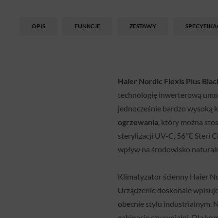
OPIS
FUNKCJE
ZESTAWY
SPECYFIKA
Haier Nordic Flexis Plus Bla
technologię inwerterową umo
jednocześnie bardzo wysoką k
ogrzewania
, który można sto
sterylizacji UV-C, 56℃ Steri 
wpływ na środowisko naturaln
Klimatyzator ścienny Haier No
Urządzenie doskonale wpisuj
obecnie stylu industrialnym. 
gabinecie czy sypialni. Dla 