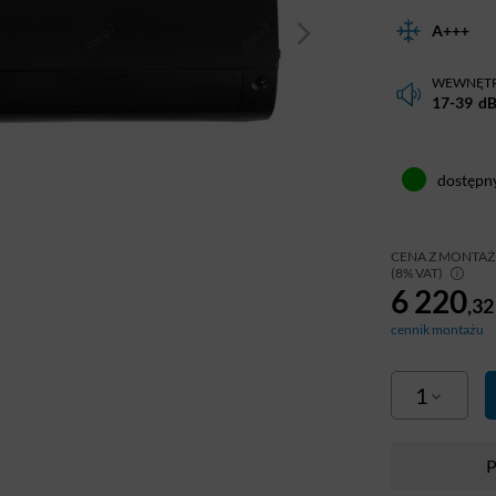
A+++
WEWNĘT
17-39
d
dostępn
CENA Z MONTA
(8% VAT)
6 220
,32
cennik montażu
1