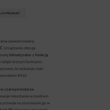
AJ O PRODUKT
iałania zaawansowaną
5℃
. Urządzenie oferuje
konały
klimatyzator z funkcją
e
dzięki licznym funkcjom:
sprawia, że wykazuje niski
czynnikiem R410.
 w czarnym kolorze
.
ą swoje mieszkanie w modnym
ra pozwala na stosowanie go w
luzji 3D
. Ogromne znaczenie