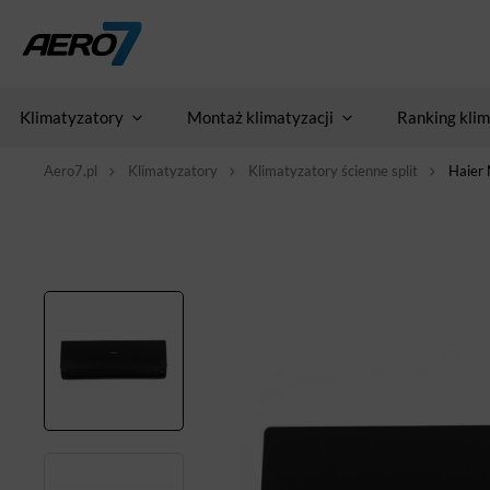
Klimatyzatory
Montaż klimatyzacji
Ranking klim
Aero7.pl
Klimatyzatory
Klimatyzatory ścienne split
Haier 