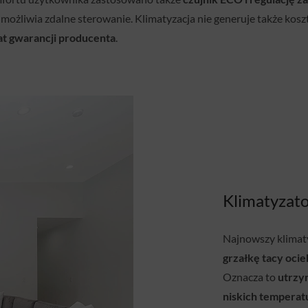
 umożliwia zdalne sterowanie. Klimatyzacja nie generuje także k
lat gwarancji producenta
.
Klimatyzato
Najnowszy klimaty
grzałkę tacy oci
Oznacza to
utrzy
niskich temperat