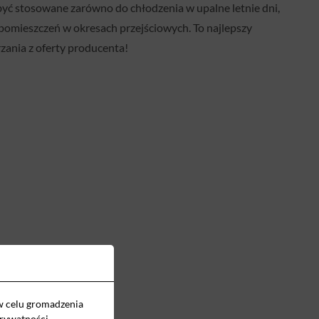
yć stosowane zarówno do chłodzenia w upalne letnie dni,
 pomieszczeń w okresach przejściowych. To najlepszy
rzania z oferty producenta!
w celu gromadzenia
prywatności
.