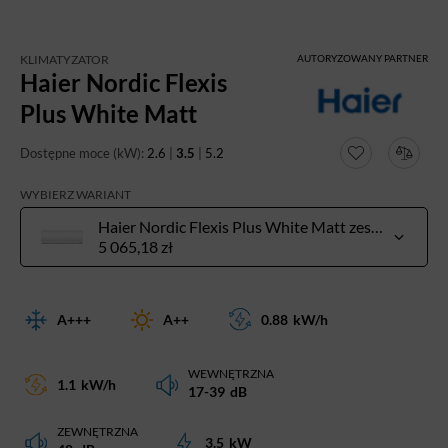
KLIMATYZATOR
AUTORYZOWANY PARTNER
Haier Nordic Flexis
Plus White Matt
Dostępne moce (kW):
2.6
|
3.5
|
5.2
WYBIERZ WARIANT
Haier Nordic Flexis Plus White Matt zestaw 3,5 kW do pow. 30-40 m²
5 065,18 zł
A+++
A++
0.88
kW/h
WEWNĘTRZNA
1.1
kW/h
17-39
dB
ZEWNĘTRZNA
3.5
kW