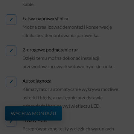
kable.
Łatwa naprawa silnika
✓
Można zrealizować demontaż i konserwację
silnika bez demontowania parownika.
2-drogowe podłączenie rur
✓
Dzięki temu można dokonać instalacji
przewodów rurowych w dowolnym kierunku.
Autodiagnoza
✓
Klimatyzator automatycznie wykrywa możliwe
usterki i błędy, a następnie przedstawia
odpowiedni kod na wyświetlaczu LED.
WYCENA MONTAŻU
Trwały PCB
✓
Przeprowadzone testy w ciężkich warunkach