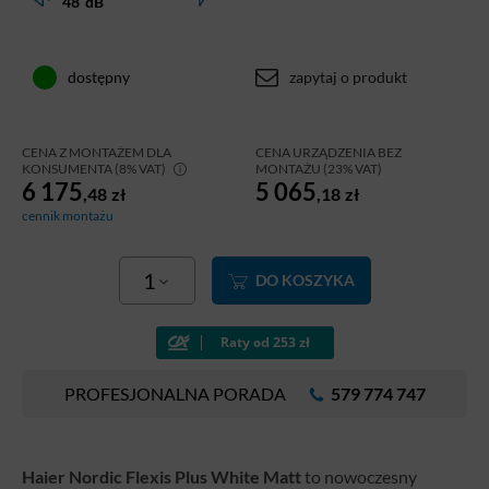
48
dB
zapytaj o produkt
dostępny
CENA Z MONTAŻEM DLA
CENA URZĄDZENIA BEZ
KONSUMENTA (8% VAT)
MONTAŻU (23% VAT)
6 175
5 065
,48
zł
,18
zł
cennik montażu
1
DO KOSZYKA
PROFESJONALNA PORADA
579 774 747
Haier Nordic Flexis Plus White Matt
to nowoczesny