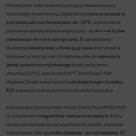
klimatyzator ścienny wykorzystujący zaawansowaną
technologię inwerterową, dzięki której
może pracować w
szerokim zakresie temperatur do -25℃
. Jednocześnie
zachowuje wysoką klasę energetyczną - aż
A+++ w trybie
chłodzenia i A++ w trybie grzania
. To sprawdzony i
skuteczny
klimatyzator z funkcją grzania
, który można
stosować przez cały rok. Urządzenie oferuje
najwyższą
jakość powietrza wylotowego
dzięki połączeniu
sterylizacji UV-C oraz funkcji 56℃ Steri Clean i Self
Hygiene. Dzięki wykorzystaniu
ekologicznego czynnika
R32
wykazuje niski wpływ na środowisko naturalne.
Klimatyzator ścienny Haier Nordic Flexis Plus White Matt
to urządzenie o
eleganckim, matowym projekcie
, który
doskonale wpisuje się we współcześnie modne aranżacje
industrialne. Oferuje
ciche działanie - już od zaledwie 17