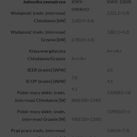
Jednostka zewnętrzna
KWX-
KWX-12KRHO
09KRHO
Wydajność średn. (min÷max)
3,5(1,1÷3,9)
Chłodzenie [kW]
2,6(0,9÷3,4)
Wydajność średn. (min÷max)
3,8(1,1÷4,2)
Grzanie [kW]
2,9(0,8÷3,4)
Klasa energetyczna
A++/A+
Chłodzenie/Grzanie
A++/A+
SEER (średni) [W/W]
6,5
7,0
SCOP (średni) [W/W]
4,1
4,1
Pobór mocy elektr. średn.
1320(83÷1600)
(min÷max) Chłodzenie [W]
800(100÷1240)
Pobór mocy elektr. średn.
1190(167÷1400
(min÷max) Grzanie [W]
930(120÷1200)
Prąd pracy średn. (min÷max)
5,8(0,8÷7,3)