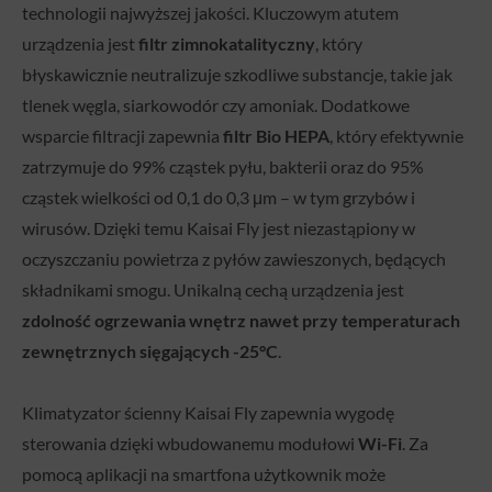
technologii najwyższej jakości. Kluczowym atutem
urządzenia jest
filtr zimnokatalityczny
, który
błyskawicznie neutralizuje szkodliwe substancje, takie jak
tlenek węgla, siarkowodór czy amoniak. Dodatkowe
wsparcie filtracji zapewnia
filtr Bio HEPA
, który efektywnie
zatrzymuje do 99% cząstek pyłu, bakterii oraz do 95%
cząstek wielkości od 0,1 do 0,3 μm – w tym grzybów i
wirusów. Dzięki temu Kaisai Fly jest niezastąpiony w
oczyszczaniu powietrza z pyłów zawieszonych, będących
składnikami smogu. Unikalną cechą urządzenia jest
zdolność ogrzewania wnętrz nawet przy temperaturach
zewnętrznych sięgających -25°C
.
Klimatyzator ścienny Kaisai Fly zapewnia wygodę
sterowania dzięki wbudowanemu modułowi
Wi-Fi
. Za
pomocą aplikacji na smartfona użytkownik może