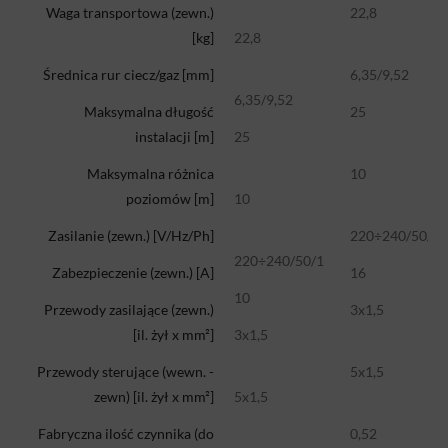
Waga transportowa (zewn.)
22,8
[kg]
22,8
Średnica rur ciecz/gaz [mm]
6,35/9,52
6,35/9,52
Maksymalna długość
25
instalacji [m]
25
Maksymalna różnica
10
poziomów [m]
10
Zasilanie (zewn.) [V/Hz/Ph]
220÷240/50/1
220÷240/50/1
Zabezpieczenie (zewn.) [A]
16
10
Przewody zasilające (zewn.)
3x1,5
[il. żył x mm²]
3x1,5
Przewody sterujące (wewn. -
5x1,5
zewn) [il. żył x mm²]
5x1,5
Fabryczna ilość czynnika (do
0,52