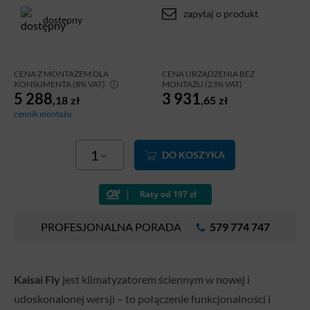
zapytaj o produkt
dostępny
CENA Z MONTAŻEM DLA
CENA URZĄDZENIA BEZ
KONSUMENTA (8% VAT)
MONTAŻU (23% VAT)
5 288
3 931
,18
zł
,65
zł
cennik montażu
1
DO KOSZYKA
PROFESJONALNA PORADA
579 774 747
Kaisai Fly
jest klimatyzatorem ściennym w nowej i
udoskonalonej wersji – to połączenie funkcjonalności i