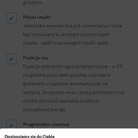
grzybów.
Mono i multi
✓
Jednostka wewnętrzna jest uniwersalna i może
być stosowana w układach pojedynczych
(mono- -split) oraz mnogich (multi-split).
Funkcja snu
✓
Funkcja delikatnie reguluje temperaturę – o 1°C
na godzinę przez dwie godziny, a po pięciu
godzinach urządzenie automatycznie się
wyłącza. Ten proces wraz z pracą wentylatora na
niskich obrotach zapewnia komfort i
oszczędność energii.
Programator czasowy
✓
Programator czasowy daje możliwość
Dostosujemy się do Ciebie