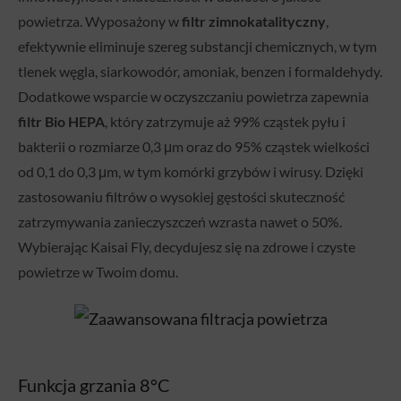
powietrza. Wyposażony w
filtr zimnokatalityczny
,
efektywnie eliminuje szereg substancji chemicznych, w tym
tlenek węgla, siarkowodór, amoniak, benzen i formaldehydy.
Dodatkowe wsparcie w oczyszczaniu powietrza zapewnia
filtr Bio HEPA
, który zatrzymuje aż 99% cząstek pyłu i
bakterii o rozmiarze 0,3 μm oraz do 95% cząstek wielkości
od 0,1 do 0,3 μm, w tym komórki grzybów i wirusy. Dzięki
zastosowaniu filtrów o wysokiej gęstości skuteczność
zatrzymywania zanieczyszczeń wzrasta nawet o 50%.
Wybierając Kaisai Fly, decydujesz się na zdrowe i czyste
powietrze w Twoim domu.
Funkcja grzania 8°C