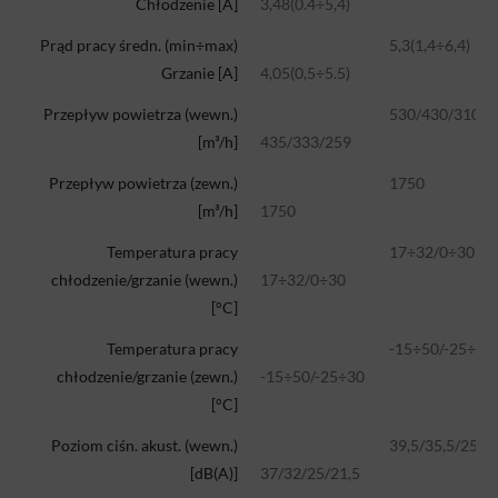
Chłodzenie [A]
3,48(0.4÷5,4)
Prąd pracy średn. (min÷max)
5,3(1,4÷6,4)
Grzanie [A]
4,05(0,5÷5.5)
Przepływ powietrza (wewn.)
530/430/310
[m³/h]
435/333/259
Przepływ powietrza (zewn.)
1750
[m³/h]
1750
Temperatura pracy
17÷32/0÷30
chłodzenie/grzanie (wewn.)
17÷32/0÷30
[°C]
Temperatura pracy
-15÷50/-25÷30
chłodzenie/grzanie (zewn.)
-15÷50/-25÷30
[°C]
Poziom ciśn. akust. (wewn.)
39,5/35,5/25/2
[dB(A)]
37/32/25/21,5