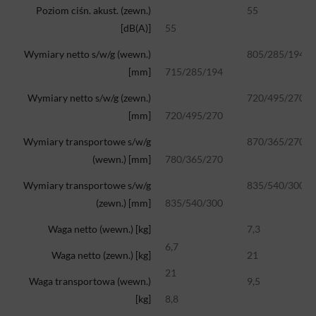
Poziom ciśn. akust. (zewn.)
55
[dB(A)]
55
Wymiary netto s/w/g (wewn.)
805/285/194
[mm]
715/285/194
Wymiary netto s/w/g (zewn.)
720/495/270
[mm]
720/495/270
Wymiary transportowe s/w/g
870/365/270
(wewn.) [mm]
780/365/270
Wymiary transportowe s/w/g
835/540/300
(zewn.) [mm]
835/540/300
Waga netto (wewn.) [kg]
7,3
6,7
Waga netto (zewn.) [kg]
21
21
Waga transportowa (wewn.)
9,5
[kg]
8,8