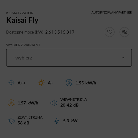
KLIMATYZATOR
AUTORYZOWANY PARTNER
Kaisai Fly
Dostępne moce (kW):
2.6
|
3.5
|
5.3
|
7
WYBIERZ WARIANT
- wybierz -
A++
A+
1.55
kW/h
WEWNĘTRZNA
1.57
kW/h
20-42
dB
ZEWNĘTRZNA
5.3
kW
56
dB