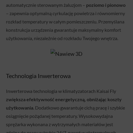
automatycznie sterowanym żaluzjom –
poziomo i pionowo
– zapewnia optymalną cyrkulację powietrza i równomierny
rozkład temperatury w całym pomieszczeniu. Przemyślana
konstrukcja urządzenia gwarantuje maksymalny komfort
użytkowania, niezależnie od rozkładu Twojego wnętrza.
Technologia Inwerterowa
Inwerterowa technologia w klimatyzatorach Kaisai Fly
zwiększa efektywność energetyczną, obniżając koszty
użytkowania
. Dodatkowo gwarantuje cichą pracę i szybkie
osiągnięcie pożądanej temperatury. Wysokowydajna
sprężarka wykonana z wytrzymałych materiałów jest
zdolna do pracy w trybie 24/7, nawet w ekstremalnych