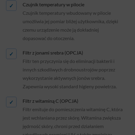
Czujnik temperatury w pilocie
✓
Czujnik temperatury wbudowany w pilocie
umożliwia jej pomiar bliżej użytkownika, dzięki
czemu urządzenie może ją dokładniej
dopasować do otoczenia.
Filtr z jonami srebra (OPCJA)
✓
Filtr ten przyczynia się do eliminacji bakterii i
innych szkodliwych drobnoustrojów poprzez
wykorzystanie aktywnych jonów srebra.
Zapewnia wysoki standard higieny powietrza.
Filtr z witaminą C (OPCJA)
✓
Filtr emituje do pomieszczenia witaminę C, która
jest wchłaniana przez skórę. Witamina zwiększa
jędrność skóry, chroni przed działaniem
szkodliwych promieni UV, a także zmniejsza