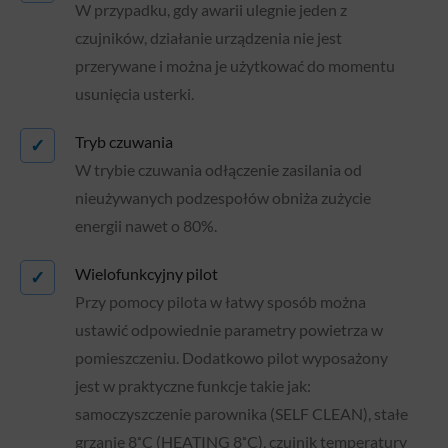
W przypadku, gdy awarii ulegnie jeden z
czujników, działanie urządzenia nie jest
przerywane i można je użytkować do momentu
usunięcia usterki.
Tryb czuwania
✓
W trybie czuwania odłączenie zasilania od
nieużywanych podzespołów obniża zużycie
energii nawet o 80%.
Wielofunkcyjny pilot
✓
Przy pomocy pilota w łatwy sposób można
ustawić odpowiednie parametry powietrza w
pomieszczeniu. Dodatkowo pilot wyposażony
jest w praktyczne funkcje takie jak:
samoczyszczenie parownika (SELF CLEAN), stałe
grzanie 8˚C (HEATING 8˚C), czujnik temperatury