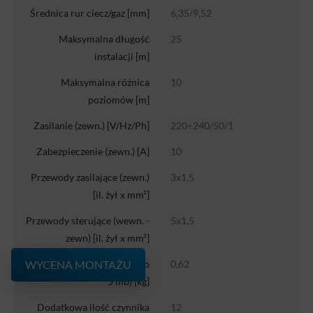
Średnica rur ciecz/gaz [mm]
6,35/9,52
Maksymalna długość
25
instalacji [m]
Maksymalna różnica
10
poziomów [m]
Zasilanie (zewn.) [V/Hz/Ph]
220÷240/50/1
Zabezpieczenie (zewn.) [A]
10
Przewody zasilające (zewn.)
3x1,5
[il. żył x mm²]
Przewody sterujące (wewn. -
5x1,5
zewn) [il. żył x mm²]
Fabryczna ilość czynnika (do
0,62
WYCENA MONTAŻU
5 mb) [kg]
Dodatkowa ilość czynnika
12