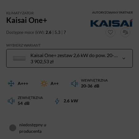
KLIMATYZATOR
AUTORYZOWANY PARTNER
Kaisai One+
Dostępne moce (kW):
2.6
|
5.3
|
7
WYBIERZ WARIANT
Kaisai One+ zestaw 2,6 kW do pow. 20-30 m²
3 902,53 zł
WEWNĘTRZNA
A+++
A++
20-36
dB
ZEWNĘTRZNA
2.6
kW
54
dB
niedostępny u
producenta