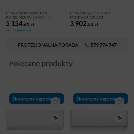
CENA Z MONTAŻEM DLA
CENA URZĄDZENIA BEZ
KONSUMENTA (8% VAT)
MONTAŻU (23% VAT)
5 154
3 902
,61
zł
,53
zł
cennik montażu
PROFESJONALNA PORADA
579 774 747
Polecane produkty
Skuteczne ogrzewanie
Skuteczne ogrzewanie