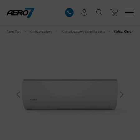
Aero7.pl
Klimatyzatory
Klimatyzatory ścienne split
Kaisai One+