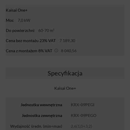
Kaisai One+
Moc
7,0 kW
Do powierzchni
60-70 m²
Cena bez montażu 23% VAT
7 189,30
Cena z montażem 8% VAT
8 040,56
Specyfikacja
Kaisai One+
Jednostka wewnętrzna
KRX-09PEGI
Jednostka zewnętrzna
KRX-09PEGO
Wydajność średn. (min÷max)
2,6(1,0÷3,2)