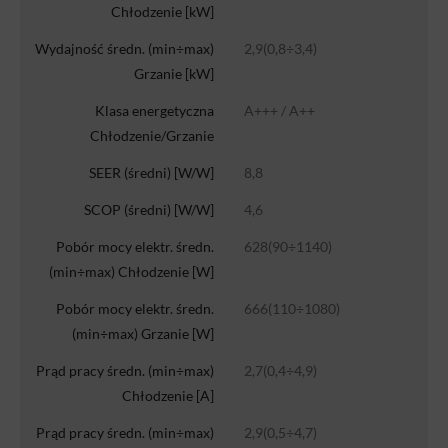
Chłodzenie [kW]
Wydajność średn. (min÷max)
2,9(0,8÷3,4)
Grzanie [kW]
Klasa energetyczna
A+++ / A++
Chłodzenie/Grzanie
SEER (średni) [W/W]
8,8
SCOP (średni) [W/W]
4,6
Pobór mocy elektr. średn.
628(90÷1140)
(min÷max) Chłodzenie [W]
Pobór mocy elektr. średn.
666(110÷1080)
(min÷max) Grzanie [W]
Prąd pracy średn. (min÷max)
2,7(0,4÷4,9)
Chłodzenie [A]
Prąd pracy średn. (min÷max)
2,9(0,5÷4,7)