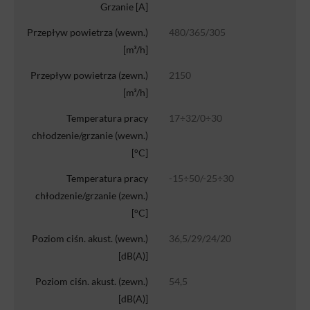
Grzanie [A]
Przepływ powietrza (wewn.)
480/365/305
[m³/h]
Przepływ powietrza (zewn.)
2150
[m³/h]
Temperatura pracy
17÷32/0÷30
chłodzenie/grzanie (wewn.)
[°C]
Temperatura pracy
-15÷50/-25÷30
chłodzenie/grzanie (zewn.)
[°C]
Poziom ciśn. akust. (wewn.)
36,5/29/24/20
[dB(A)]
Poziom ciśn. akust. (zewn.)
54,5
[dB(A)]