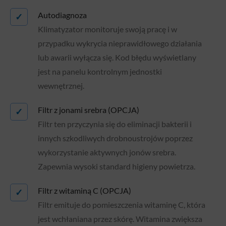
Autodiagnoza
✓
Klimatyzator monitoruje swoją pracę i w
przypadku wykrycia nieprawidłowego działania
lub awarii wyłącza się. Kod błędu wyświetlany
jest na panelu kontrolnym jednostki
wewnętrznej.
Filtr z jonami srebra (OPCJA)
✓
Filtr ten przyczynia się do eliminacji bakterii i
innych szkodliwych drobnoustrojów poprzez
wykorzystanie aktywnych jonów srebra.
Zapewnia wysoki standard higieny powietrza.
Filtr z witaminą C (OPCJA)
✓
Filtr emituje do pomieszczenia witaminę C, która
jest wchłaniana przez skórę. Witamina zwiększa