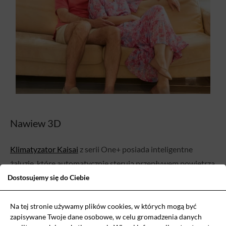
Nawiew 3D
Klimatyzator Kaisai
z serii One+ posiada inteligentne
żaluzje, które automatycznie sterują przepływem powietrza
w
kierunkach pionowym i poziomym
. Dzięki temu
Dostosujemy się do Ciebie
zapewniana jest idealna cyrkulacja powietrza oraz jednolita
temperatura w całym pomieszczeniu. Gwarantuje to
Na tej stronie używamy plików cookies, w których mogą być
zapisywane Twoje dane osobowe, w celu gromadzenia danych
komfortowe warunki niezależnie od miejsca w