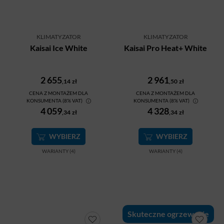
KLIMATYZATOR
KLIMATYZATOR
Kaisai Ice White
Kaisai Pro Heat+ White
2 655
2 961
,14
zł
,50
zł
CENA Z MONTAŻEM DLA
CENA Z MONTAŻEM DLA
KONSUMENTA (8% VAT)
KONSUMENTA (8% VAT)
4 059
4 328
,34
zł
,34
zł
WYBIERZ
WYBIERZ
WARIANTY (4)
WARIANTY (4)
Skuteczne ogrzewanie