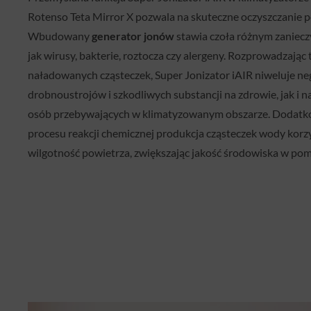
Rotenso Teta Mirror X pozwala na skuteczne oczyszczanie p
Wbudowany
generator jonów
stawia czoła różnym zaniecz
jak wirusy, bakterie, roztocza czy alergeny. Rozprowadzając 
naładowanych cząsteczek, Super Jonizator iAIR niweluje 
drobnoustrojów i szkodliwych substancji na zdrowie, jak i n
osób przebywających w klimatyzowanym obszarze. Dodatk
procesu reakcji chemicznej produkcja cząsteczek wody kor
wilgotność powietrza, zwiększając jakość środowiska w pom