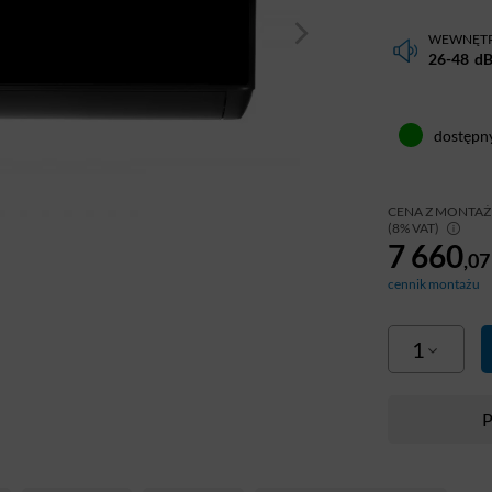
WEWNĘT
26-48
d
dostępn
CENA Z MONTA
(8% VAT)
7 660
,07
cennik montażu
1