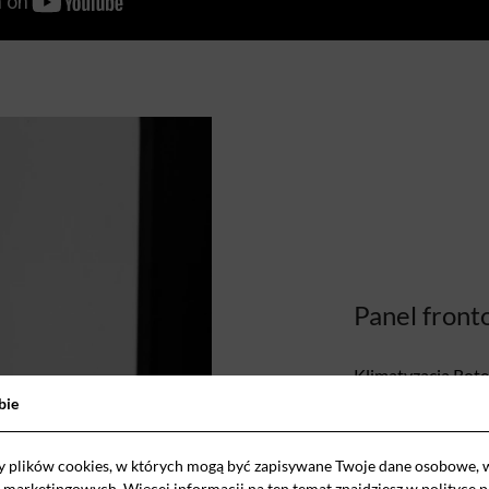
Panel front
Klimatyzacja Rot
bie
przestrzeni, gdzi
lustrzanego pane
klimatyzatora z w
y plików cookies, w których mogą być zapisywane Twoje dane osobowe, 
i marketingowych. Więcej informacji na ten temat znajdziesz w
polityce 