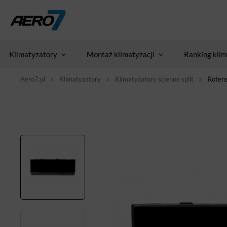
Klimatyzatory
Montaż klimatyzacji
Ranking klim
Aero7.pl
Klimatyzatory
Klimatyzatory ścienne split
Rotens