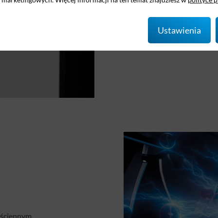
akcentami.
Ustawienia
e ściennym