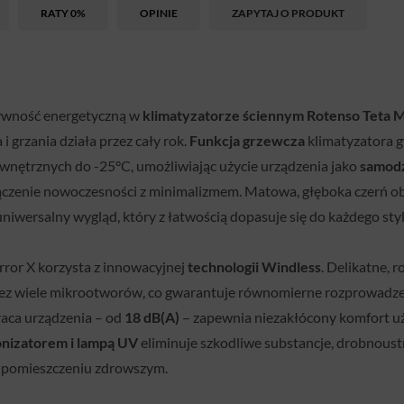
RATY 0%
OPINIE
ZAPYTAJ O PRODUKT
ywność energetyczną w
klimatyzatorze ściennym Rotenso Teta M
 grzania działa przez cały rok.
Funkcja grzewcza
klimatyzatora g
ewnętrznych do -25°C, umożliwiając użycie urządzenia jako
samodz
ączenie nowoczesności z minimalizmem. Matowa, głęboka czerń o
niwersalny wygląd, który z łatwością dopasuje się do każdego sty
rror X korzysta z innowacyjnej
technologii Windless
. Delikatne, 
zez wiele mikrootworów, co gwarantuje równomierne rozprowadze
raca urządzenia – od
18 dB(A)
– zapewnia niezakłócony komfort u
jonizatorem i lampą UV
eliminuje szkodliwe substancje, drobnoustro
 pomieszczeniu zdrowszym.