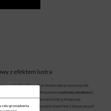
owy z efektem lustra
enso
z serii Teta Mirror X to doskonała propozycja dla
e dominuje kolor czarny. Mieszanina
matowej obudowy i
lu frontowego
umożliwia harmonijną integrację
nętrzami, które łączą naturalne materiały z błyszczącymi
w celu gromadzenia
prywatności
.