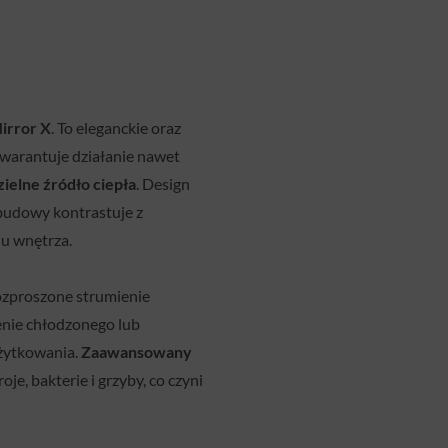
irror X
. To eleganckie oraz
warantuje działanie nawet
ielne źródło ciepła
. Design
budowy kontrastuje z
lu wnętrza.
rozproszone strumienie
nie chłodzonego lub
żytkowania.
Zaawansowany
je, bakterie i grzyby, co czyni