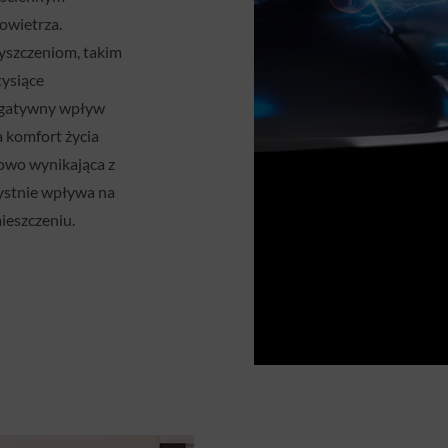
owietrza.
yszczeniom, takim
tysiące
negatywny wpływ
a komfort życia
owo wynikająca z
zystnie wpływa na
ieszczeniu.