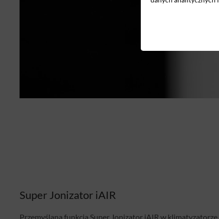
Super Jonizator iAIR
Przemyślana funkcja Super Jonizator iAIR w klimatyzatorz