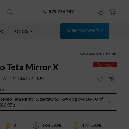
579 774 747
kt
Kariera
DARMOWA WYCENA
AUTORYZOWANY PARTNER
o Teta Mirror X
(kW):
2.61
|
3.5
|
5.1
|
6.91
ANT
tenso Teta Mirror X zestaw 6,9 kW do pow. 60-70 m²
386,97 zł
A++
1.94
kW/h
1.81
kW/h