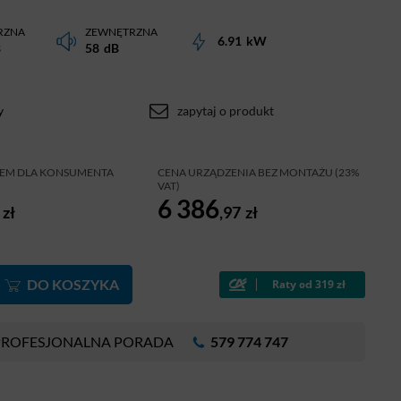
RZNA
ZEWNĘTRZNA
6.91
kW
B
58
dB
y
zapytaj o produkt
ŻEM DLA KONSUMENTA
CENA URZĄDZENIA BEZ MONTAŻU (23%
VAT)
6 386
zł
,97
zł
DO KOSZYKA
PROFESJONALNA PORADA
579 774 747