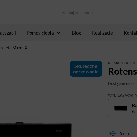
atyzacji
Pompy ciepła
Blog
Realizacje
Konta
o Teta Mirror X
KLIMATYZATOR
Skuteczne
Rotens
ogrzewanie
Dostępne moce 
WYBIERZ WARI
Ro
6 
A+++