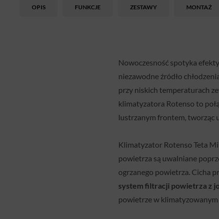
OPIS
FUNKCJE
ZESTAWY
MONTAŻ
Nowoczesność spotyka efekt
niezawodne źródło chłodzenia i
przy niskich temperaturach z
klimatyzatora Rotenso to poł
lustrzanym frontem, tworząc u
Klimatyzator Rotenso Teta Mi
powietrza są uwalniane popr
ogrzanego powietrza. Cicha p
system filtracji powietrza z 
powietrze w klimatyzowanym