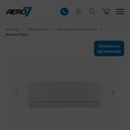
Aero7.pl
Klimatyzatory
Klimatyzatory ścienne split
Rotenso Teta X
Skuteczne
ogrzewanie