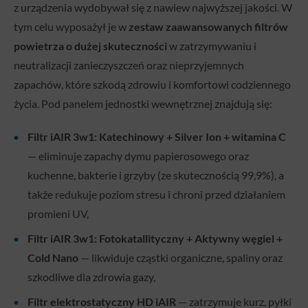
z urządzenia wydobywał się z nawiew najwyższej jakości. W
tym celu wyposażył je w
zestaw zaawansowanych filtrów
powietrza o dużej skuteczności
w zatrzymywaniu i
neutralizacji zanieczyszczeń oraz nieprzyjemnych
zapachów, które szkodą zdrowiu i komfortowi codziennego
życia. Pod panelem jednostki wewnętrznej znajdują się:
Filtr iAIR 3w1: Katechinowy + Silver Ion + witamina C
— eliminuje zapachy dymu papierosowego oraz
kuchenne, bakterie i grzyby (ze skutecznością 99,9%), a
także redukuje poziom stresu i chroni przed działaniem
promieni UV,
Filtr iAIR 3w1: Fotokatallityczny + Aktywny węgiel +
Cold Nano
— likwiduje cząstki organiczne, spaliny oraz
szkodliwe dla zdrowia gazy,
Filtr elektrostatyczny HD iAIR
— zatrzymuje kurz, pyłki