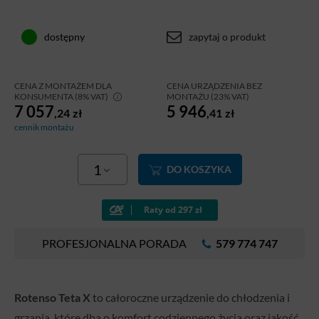
zapytaj o produkt
dostępny
CENA Z MONTAŻEM DLA
CENA URZĄDZENIA BEZ
KONSUMENTA (8% VAT)
MONTAŻU (23% VAT)
7 057
5 946
,24
zł
,41
zł
cennik montażu
1
DO KOSZYKA
PROFESJONALNA PORADA
579 774 747
Rotenso Teta X
to całoroczne urządzenie do chłodzenia i
grzania, które dba o komfort codziennego życia oraz jakość