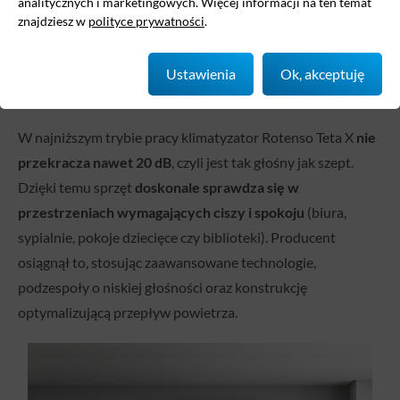
analitycznych i marketingowych. Więcej informacji na ten temat
znajdziesz w
polityce prywatności
.
Ustawienia
Ok, akceptuję
Cicha praca jednostki wewnętrznej
W najniższym trybie pracy klimatyzator Rotenso Teta X
nie
przekracza nawet 20 dB
, czyli jest tak głośny jak szept.
Dzięki temu sprzęt
doskonale sprawdza się w
przestrzeniach wymagających ciszy i spokoju
(biura,
sypialnie, pokoje dziecięce czy biblioteki). Producent
osiągnął to, stosując zaawansowane technologie,
podzespoły o niskiej głośności oraz konstrukcję
optymalizującą przepływ powietrza.