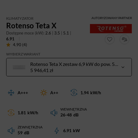
KLIMATYZATOR
AUTORYZOWANY PARTNER
Rotenso Teta X
Dostępne moce (kW):
2.6
|
3.5
|
5.1
|
6.91
4.90 (4)
WYBIERZ WARIANT
Rotenso Teta X zestaw 6,9 kW do pow. 50-70 m²
5 946,41 zł
A+++
A++
1.94
kW/h
WEWNĘTRZNA
1.81
kW/h
26-48
dB
ZEWNĘTRZNA
6.91
kW
59
dB