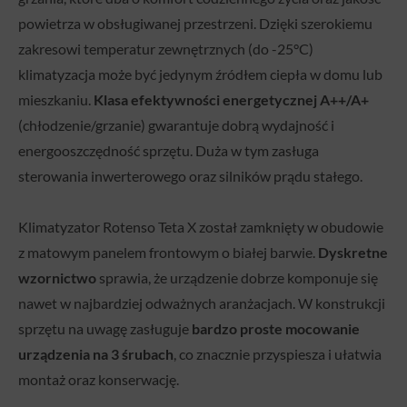
powietrza w obsługiwanej przestrzeni. Dzięki szerokiemu
zakresowi temperatur zewnętrznych (do -25°C)
klimatyzacja może być jedynym źródłem ciepła w domu lub
mieszkaniu.
Klasa efektywności energetycznej A++/A+
(chłodzenie/grzanie) gwarantuje dobrą wydajność i
energooszczędność sprzętu. Duża w tym zasługa
sterowania inwerterowego oraz silników prądu stałego.
Klimatyzator Rotenso Teta X został zamknięty w obudowie
z matowym panelem frontowym o białej barwie.
Dyskretne
wzornictwo
sprawia, że urządzenie dobrze komponuje się
nawet w najbardziej odważnych aranżacjach. W konstrukcji
sprzętu na uwagę zasługuje
bardzo proste mocowanie
urządzenia na 3 śrubach
, co znacznie przyspiesza i ułatwia
montaż oraz konserwację.