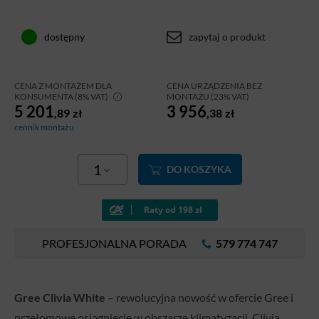
zapytaj o produkt
dostępny
CENA Z MONTAŻEM DLA
CENA URZĄDZENIA BEZ
KONSUMENTA (8% VAT)
MONTAŻU (23% VAT)
5 201
3 956
,89
zł
,38
zł
cennik montażu
1
DO KOSZYKA
PROFESJONALNA PORADA
579 774 747
Gree Clivia White
– rewolucyjna nowość w ofercie Gree i
przełomowe osiągnięcie w obszarze klimatyzacji. Clivia