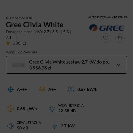
KLIMATYZATOR
AUTORYZOWANY PARTNER
Gree Clivia White
Dostępne moce (kW):
2.7
|
3.51
|
5.3
|
7.1
5.00 (1)
WYBIERZ WARIANT
Gree Clivia White zestaw 2,7 kW do pow. 20-30 m²
3 956,38 zł
A+++
A++
0.67
kW/h
WEWNĘTRZNA
0.68
kW/h
22-38
dB
ZEWNĘTRZNA
2.7
kW
50
dB