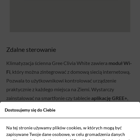
Zdalne sterowanie
Klimatyzacja ścienna Gree Clivia White zawiera
moduł Wi-
Fi
, który można zintegrować z domową siecią internetową.
Pozwala to użytkownikowi kontrolować urządzenie
praktycznie z każdego miejsca na Ziemi. Wystarczy
zainstalować na smartfonie czy tablecie
aplikację GREE+
,
która umożliwia między innymi:
Dostosujemy się do Ciebie
planowanie harmonogramu pracy klimatyzatora,
Na tej stronie używamy plików cookies, w których mogą być
zmniejszenie poziomu hałasu,
zapisywane Twoje dane osobowe, w celu gromadzenia danych