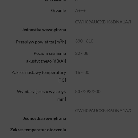
Grzanie
A+++
GWH09AUCXB-K6DNA1A/I
Jednostka wewnętrzna
3
390 - 610
Przepływ powietrza [m
h]
22 - 38
Poziom ciśnienia
akustycznego [dB(A)]
16 ~ 30
Zakres nastawy temperatury
[°C]
837/293/200
Wymiary [szer. x wys. x gł.
mm]
GWH09AUCXB-K6DNA1A/O
Jednostka zewnętrzna
Zakres temperatur otoczenia