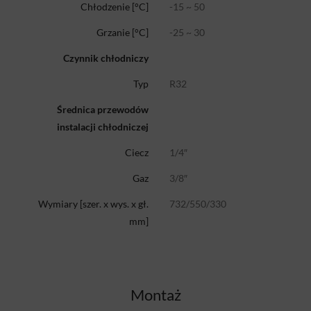
-15 ~ 50
Chłodzenie [°C]
-25 ~ 30
Grzanie [°C]
Czynnik chłodniczy
R32
Typ
Średnica przewodów
instalacji chłodniczej
1/4″
Ciecz
3/8″
Gaz
732/550/330
Wymiary [szer. x wys. x gł.
mm]
Montaż