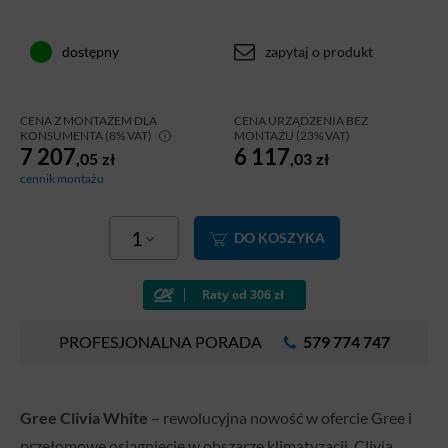
zapytaj o produkt
dostępny
CENA Z MONTAŻEM DLA
CENA URZĄDZENIA BEZ
KONSUMENTA (8% VAT)
MONTAŻU (23% VAT)
7 207
6 117
,05
zł
,03
zł
cennik montażu
1
DO KOSZYKA
PROFESJONALNA PORADA
579 774 747
Gree Clivia White
– rewolucyjna nowość w ofercie Gree i
przełomowe osiągnięcie w obszarze klimatyzacji. Clivia