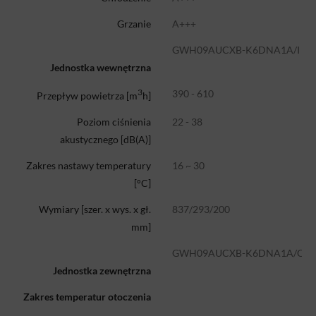
Grzanie
A+++
GWH09AUCXB-K6DNA1A/I
Jednostka wewnętrzna
3
390 - 610
Przepływ powietrza [m
h]
22 - 38
Poziom ciśnienia
akustycznego [dB(A)]
16 ~ 30
Zakres nastawy temperatury
[°C]
837/293/200
Wymiary [szer. x wys. x gł.
mm]
GWH09AUCXB-K6DNA1A/O
Jednostka zewnętrzna
Zakres temperatur otoczenia