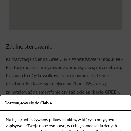
Zdalne sterowanie
Klimatyzacja ścienna Gree Clivia White zawiera
moduł Wi-
Fi
, który można zintegrować z domową siecią internetową.
Pozwala to użytkownikowi kontrolować urządzenie
praktycznie z każdego miejsca na Ziemi. Wystarczy
zainstalować na smartfonie czy tablecie
aplikację GREE+
,
która umożliwia między innymi:
Dostosujemy się do Ciebie
planowanie harmonogramu pracy klimatyzatora,
Na tej stronie używamy plików cookies, w których mogą być
zmniejszenie poziomu hałasu,
zapisywane Twoje dane osobowe, w celu gromadzenia danych