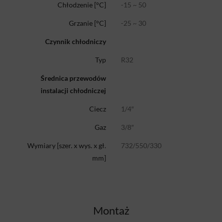
-15 ~ 50
Chłodzenie [°C]
-25 ~ 30
Grzanie [°C]
Czynnik chłodniczy
R32
Typ
Średnica przewodów
instalacji chłodniczej
1/4″
Ciecz
3/8″
Gaz
732/550/330
Wymiary [szer. x wys. x gł.
mm]
Montaż