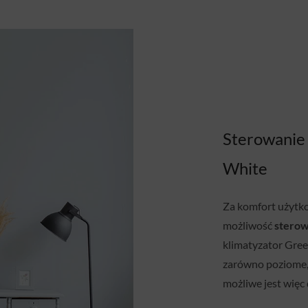
Sterowanie
White
Za komfort użytk
możliwość
stero
klimatyzator Gree
zarówno poziome, 
możliwe jest wię