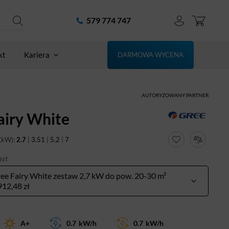
579 774 747
kt
Kariera
DARMOWA WYCENA
AUTORYZOWANY PARTNER
airy White
(kW):
2.7
|
3.51
|
5.2
|
7
ANT
ee Fairy White zestaw 2,7 kW do pow. 20-30 m²
912,48 zł
A+
0.7
kW/h
0.7
kW/h