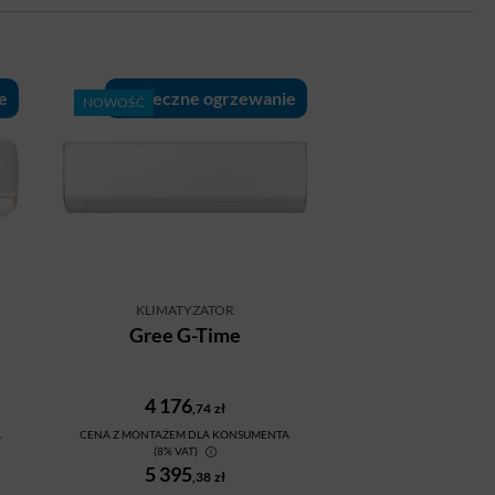
e
Skuteczne ogrzewanie
NOWOŚĆ
KLIMATYZATOR
Gree G-Time
4 176
,74
zł
A
CENA Z MONTAŻEM DLA KONSUMENTA
(8% VAT)
5 395
,38
zł