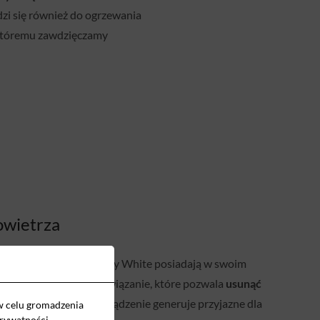
dzi się również do ogrzewania
, któremu zawdzięczamy
owietrza
yzatory Gree
z serii Fairy White posiadają w swoim
ator powietrza. To rozwiązanie, które pozwala
usunąć
ustroje i alergeny
. Urządzenie generuje przyjazne dla
w celu gromadzenia
prywatności
.