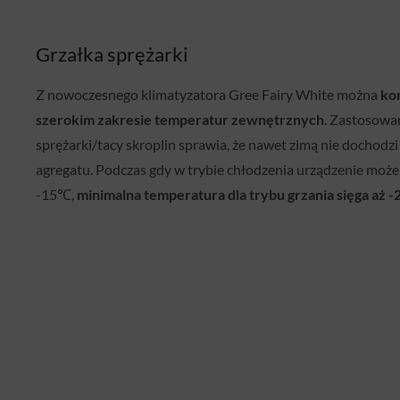
Grzałka sprężarki
Z nowoczesnego klimatyzatora Gree Fairy White można
ko
szerokim zakresie temperatur zewnętrznych
. Zastosowa
sprężarki/tacy skroplin sprawia, że nawet zimą nie dochodz
agregatu. Podczas gdy w trybie chłodzenia urządzenie może 
-15℃,
minimalna temperatura dla trybu grzania sięga aż 