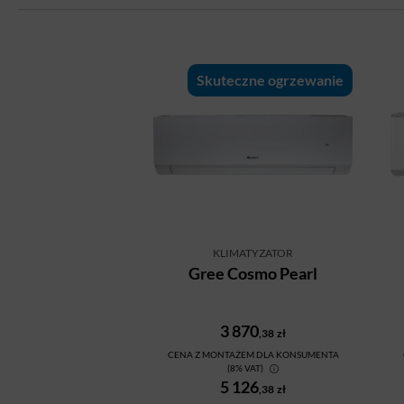
Skuteczne ogrzewanie
KLIMATYZATOR
Gree Cosmo Pearl
3 870
,38
zł
CENA Z MONTAŻEM DLA KONSUMENTA
(8% VAT)
5 126
,38
zł