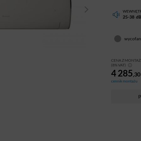
WEWNĘT
25-38
d
wycofany
CENA Z MONTA
(8% VAT)
4 285
,30
cennik montażu