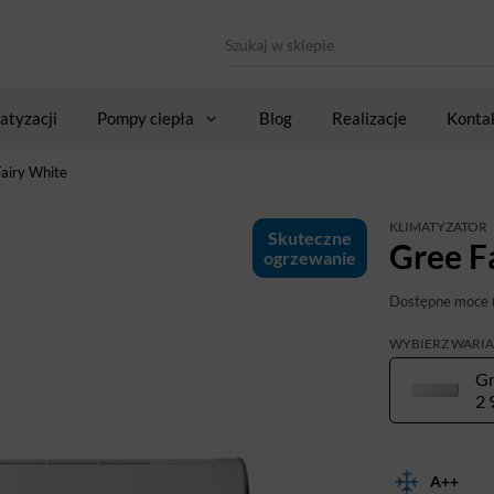
atyzacji
Pompy ciepła
Blog
Realizacje
Konta
airy White
KLIMATYZATOR
Skuteczne
Gree F
ogrzewanie
Dostępne moce 
WYBIERZ WARI
Gr
2 
A++