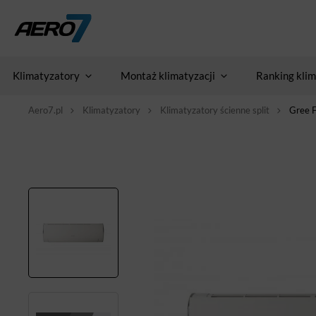
Klimatyzatory
Montaż klimatyzacji
Ranking klim
Aero7.pl
Klimatyzatory
Klimatyzatory ścienne split
Gree F