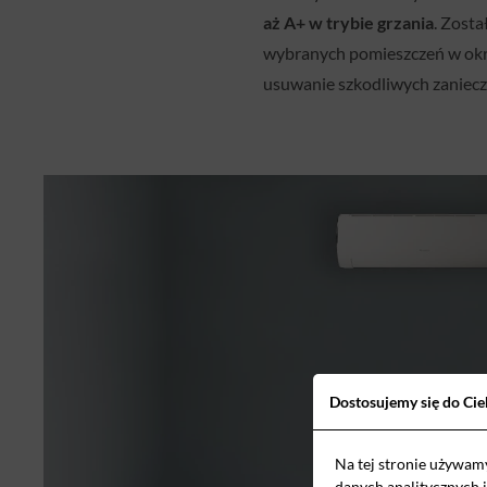
aż A+ w trybie grzania
. Zost
wybranych pomieszczeń w okre
usuwanie szkodliwych zaniecz
Dostosujemy się do Cie
Na tej stronie używam
danych analitycznych 