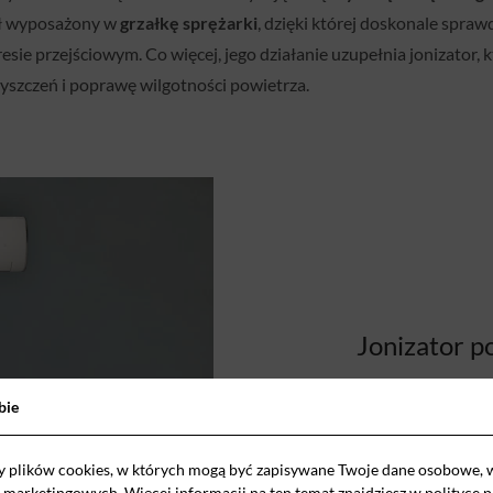
ał wyposażony w
grzałkę sprężarki
, dzięki której doskonale spraw
sie przejściowym. Co więcej, jego działanie uzupełnia jonizator
yszczeń i poprawę wilgotności powietrza.
Jonizator p
Najnowsze
klimat
bie
wyposażeniu joniz
szkodliwe drobno
y plików cookies, w których mogą być zapisywane Twoje dane osobowe, 
i marketingowych. Więcej informacji na ten temat znajdziesz w
polityce 