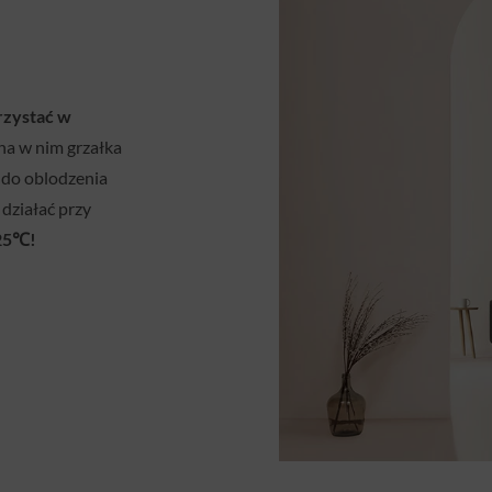
rzystać w
na w nim grzałka
i do oblodzenia
działać przy
-25℃!