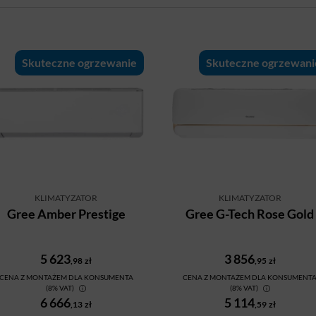
Skuteczne ogrzewanie
Skuteczne ogrzewani
KLIMATYZATOR
KLIMATYZATOR
Gree Amber Prestige
Gree G-Tech Rose Gold
5 623
3 856
,98
zł
,95
zł
CENA Z MONTAŻEM DLA KONSUMENTA
CENA Z MONTAŻEM DLA KONSUMENT
(8% VAT)
(8% VAT)
6 666
5 114
,13
zł
,59
zł