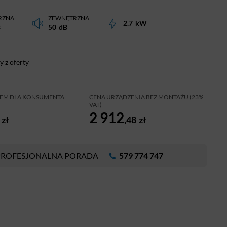
RZNA
ZEWNĘTRZNA
2.7
kW
B
50
dB
 z oferty
ŻEM DLA KONSUMENTA
CENA URZĄDZENIA BEZ MONTAŻU (23%
VAT)
2 912
zł
,48
zł
PROFESJONALNA PORADA
579 774 747