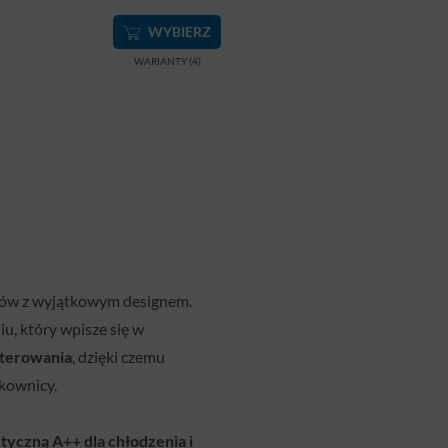
WYBIERZ
WARIANTY (4)
tów z wyjątkowym designem.
u, który wpisze się w
sterowania
, dzięki czemu
tkownicy.
tyczną A++ dla chłodzenia i