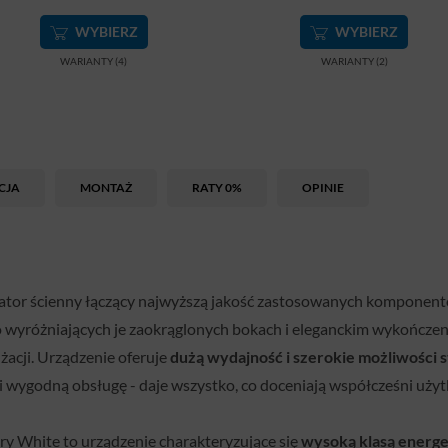
WYBIERZ
WYBIERZ
WARIANTY (4)
WARIANTY (2)
CJA
MONTAŻ
RATY 0%
OPINIE
zator ścienny łączący najwyższą jakość zastosowanych komponen
 wyróżniających je zaokrąglonych bokach i eleganckim wykończeni
acji. Urządzenie oferuje
dużą wydajność i szerokie możliwości 
i wygodną obsługę - daje wszystko, co doceniają współcześni uży
ry White to urządzenie charakteryzujące się
wysoką klasą energe