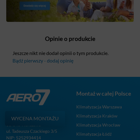
Opinie o produkcie
Jeszcze nikt nie dodał opinii o tym produkcie.
Bądź pierwszy - dodaj opinię
Montaż w całej Polsce
Klimatyzacja Warszawa
Klimatyzacja Kraków
WYCENA MONTAŻU
Biuro główne
00-043 Warszawa
Klimatyzacja Wrocław
ul. Tadeusza Czackiego 3/5
Klimatyzacja Łódź
NIP: 5252934414