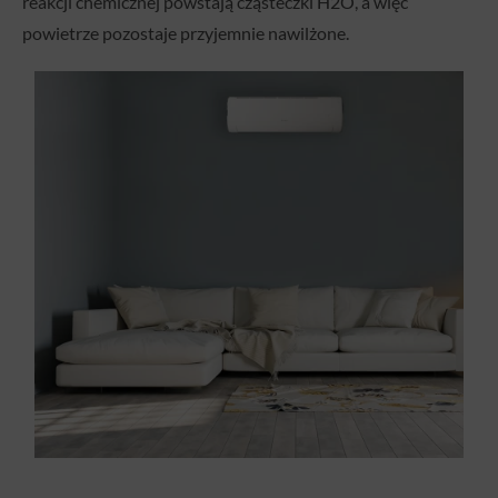
reakcji chemicznej powstają cząsteczki H2O, a więc
powietrze pozostaje przyjemnie nawilżone.