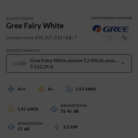
KLIMATYZATOR
AUTORYZOWANY PARTNER
Gree Fairy White
Dostępne moce (kW):
2.7
|
3.51
|
5.2
|
7
WYBIERZ WARIANT
Gree Fairy White zestaw 5,2 kW do pow. 40-60 m²
5 522,24 zł
A++
A+
1.53
kW/h
WEWNĘTRZNA
1.41
kW/h
31-45
dB
ZEWNĘTRZNA
5.2
kW
57
dB