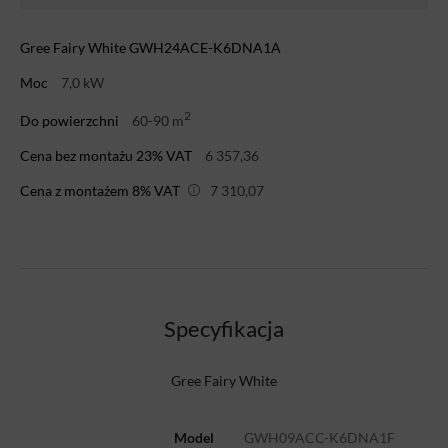
Gree Fairy White GWH24ACE-K6DNA1A
Moc
7,0 kW
2
Do powierzchni
60-90 m
Cena bez montażu 23% VAT
6 357,36
Cena z montażem 8% VAT
7 310,07
Specyfikacja
Gree Fairy White
Model
GWH09ACC-K6DNA1F