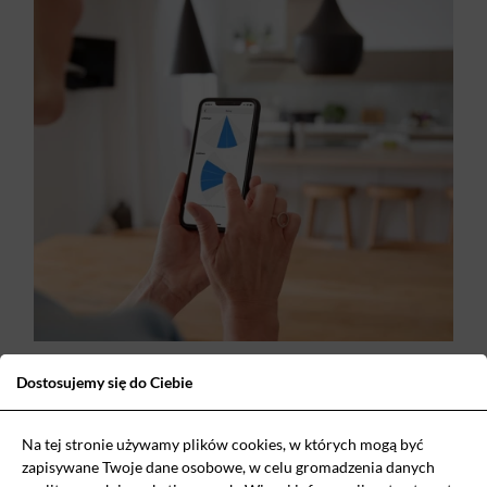
Dostosujemy się do Ciebie
Pozostałe funkcje w klimatyzatorach Gree Fairy
White
Na tej stronie używamy plików cookies, w których mogą być
zapisywane Twoje dane osobowe, w celu gromadzenia danych