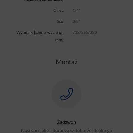
1/4″
Ciecz
3/8″
Gaz
732/555/330
Wymiary [szer. x wys. x gł.
mm]
Montaż
Zadzwoń
Nasi specjaliści doradzą w doborze idealnego