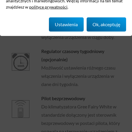
analitycznych i marketingowych. Więcej informacji na ten temat
znajdziesz w
polityce prywatności
.
Regulator czasowy dobowy
Opcja ustawienia czasu
Ustawienia
Ok, akceptuję
automatycznego włączenia i
wyłączenia urządzenia w ciągu doby.
Regulator czasowy tygodniowy
(opcjonalnie)
Możliwość ustawienia różnego czasu
włączenia i wyłączenia urządzenia w
dane dni tygodnia.
Pilot bezprzewodowy
Do klimatyzatora Gree Fairy White w
standardzie dołączony jest sterownik
bezprzewodowy w postaci pilota, który
pozwala na sterowanie urządzeniem z