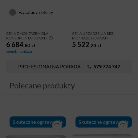
wycofany z oferty
CENA Z MONTAŻEM DLA
CENA URZĄDZENIA BEZ
KONSUMENTA (8% VAT)
MONTAŻU (23% VAT)
6 684
5 522
,80
zł
,24
zł
cennik montażu
PROFESJONALNA PORADA
579 774 747
Polecane produkty
Skuteczne ogrzewanie
Skuteczne ogrzewanie