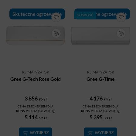
Skuteczne ogrzewanie
Skuteczne ogrzewanie
NOWOŚĆ
KLIMATYZATOR
KLIMATYZATOR
Gree G-Tech Rose Gold
Gree G-Time
3 856
4 176
,95
zł
,74
zł
CENA Z MONTAŻEM DLA
CENA Z MONTAŻEM DLA
KONSUMENTA (8% VAT)
KONSUMENTA (8% VAT)
5 114
5 395
,59
zł
,38
zł
WYBIERZ
WYBIERZ