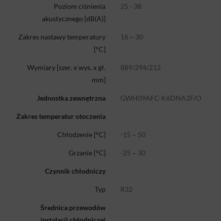
25 - 38
Poziom ciśnienia
akustycznego [dB(A)]
16 ~ 30
Zakres nastawy temperatury
[°C]
889/294/212
Wymiary [szer. x wys. x gł.
mm]
GWH09AFC-K6DNA2F/O
Jednostka zewnętrzna
Zakres temperatur otoczenia
-15 ~ 50
Chłodzenie [°C]
-25 ~ 30
Grzanie [°C]
Czynnik chłodniczy
R32
Typ
Średnica przewodów
instalacji chłodniczej