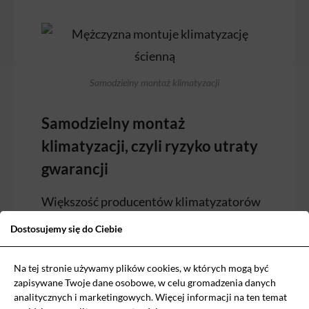
Samodzielny montaż klimatyzacji
Samodzielny montaż
klimatyzacji, czyli ryzyko utraty
gwarancji
Większość producentów klimatyzatorów
jasno określa w warunkach gwarancji, że
Dostosujemy się do Ciebie
montaż urządzenia musi zostać wykonany
przez certyfikowaną firmę instalacyjną.
Na tej stronie używamy plików cookies, w których mogą być
zapisywane Twoje dane osobowe, w celu gromadzenia danych
Brak odpowiedniego protokołu
analitycznych i marketingowych. Więcej informacji na ten temat