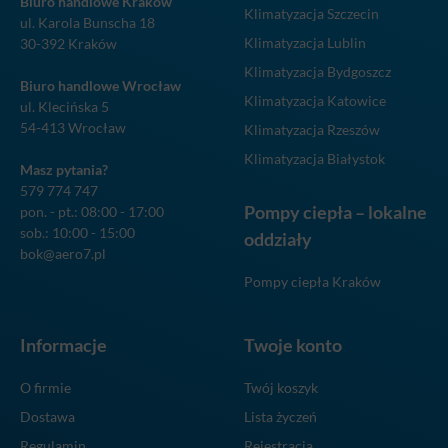
Biuro handlowe Kraków
Klimatyzacja Szczecin
ul. Karola Bunscha 18
Klimatyzacja Lublin
30-392 Kraków
Klimatyzacja Bydgoszcz
Biuro handlowe Wrocław
Klimatyzacja Katowice
ul. Klecińska 5
54-413 Wrocław
Klimatyzacja Rzeszów
Klimatyzacja Białystok
Masz pytania?
579 774 747
Pompy ciepła – lokalne
pon. - pt.: 08:00 - 17:00
sob.: 10:00 - 15:00
oddziały
bok@aero7.pl
Pompy ciepła Kraków
Informacje
Twoje konto
O firmie
Twój koszyk
Dostawa
Lista życzeń
Regulamin
Rejestracja