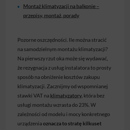
Montaż klimatyzacji na balkonie –
przepisy, montaż, porady
Pozorne oszczędności. Ile można stracić
na samodzielnym montażu klimatyzacji?
Na pierwszy rzut oka może się wydawać,
że rezygnacja z usług instalatora to prosty
sposób na obniżenie kosztów zakupu
klimatyzacji. Zacznijmy od wspomnianej
stawki VAT na
klimatyzatory
, która bez
usługi montażu wzrasta do 23%. W
zależności od modelu i mocy konkretnego
urządzenia
oznacza to
stratę kilkuset