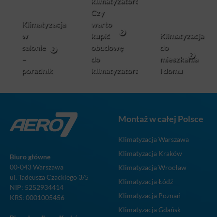
klimatyzatorów.
Czy
Klimatyzacja
warto
w
kupić
Klimatyzacja
salonie
obudowę
do
–
do
mieszkania
poradnik
klimatyzatora?
i domu
Montaż w całej Polsce
Klimatyzacja Warszawa
Klimatyzacja Kraków
Biuro główne
00-043 Warszawa
Klimatyzacja Wrocław
ul. Tadeusza Czackiego 3/5
Klimatyzacja Łódź
NIP: 5252934414
Klimatyzacja Poznań
KRS: 0001005456
Klimatyzacja Gdańsk